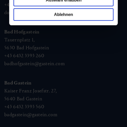
+43 6432 3393 460
dorfgastein@gastein.com
Ablehnen
Bad Hofgastein
Tauernplatz 1,
5630
Bad Hofgastein
+43 6432 3393 260
badhofgastein@gastein.com
Bad Gastein
Kaiser Franz Josefstr. 27,
5640
Bad Gastein
+43 6432 3393 560
badgastein@gastein.com