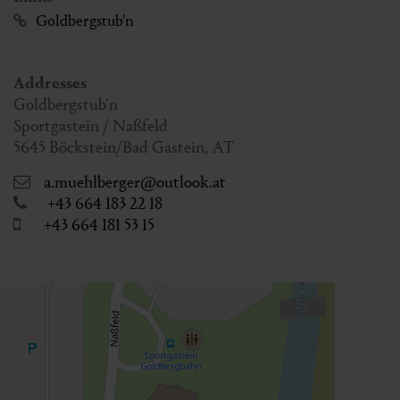
Goldbergstub'n
Addresses
Goldbergstub'n
Sportgastein / Naßfeld
5645
Böckstein/Bad Gastein
,
AT
a.muehlberger@outlook.at
+43 664 183 22 18
+43 664 181 53 15