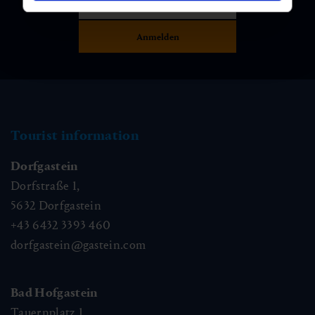
Tourist information
Dorfgastein
Dorfstraße 1,
5632
Dorfgastein
+43 6432 3393 460
dorfgastein@gastein.com
Bad Hofgastein
Tauernplatz 1,