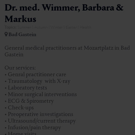
Dr. med. Wimmer, Barbara &
Markus
Topics:
Summer | Autumn | Winter | Easter | Health
Bad Gastein
General medical practitioners at Mozartplatz in Bad
Gastein
Our services:
• Genral practitioner care
• Traumatology with X-ray
• Laboratory tests
• Minor surgical interventions
• ECG & Spirometry
• Check-ups
• Preoperative investigations
• Ultrasound/current therapy
• Infusion/pain therapy
• Home visits