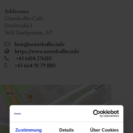
Addresses
Unterkofler Café
Dorfstraße 1
5632
Dorfgastein
,
AT
brot@unterkofler.info
https://www.unterkofler.info
+43 6414 276110
+43 664 91 79 880
Zustimmung
Details
Über Cookies