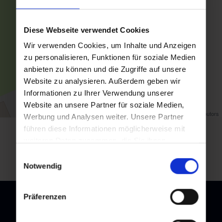
Diese Webseite verwendet Cookies
Wir verwenden Cookies, um Inhalte und Anzeigen
zu personalisieren, Funktionen für soziale Medien
anbieten zu können und die Zugriffe auf unsere
Website zu analysieren. Außerdem geben wir
Informationen zu Ihrer Verwendung unserer
Website an unsere Partner für soziale Medien,
Map data ©
OpenStreetMap
contributors
Werbung und Analysen weiter. Unsere Partner
führen diese Informationen möglicherweise mit
back to overview
weiteren Daten zusammen, die Sie ihnen
bereitgestellt haben oder die sie im Rahmen Ihrer
Einwilligungsauswahl
Nutzung der Dienste gesammelt haben.
Notwendig
Präferenzen