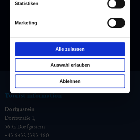
Statistiken
Newsletter
Subscribe to our newsletter and stay up to date!
Marketing
Alle zulassen
Auswahl erlauben
Ablehnen
Tourist information
Dorfgastein
Dorfstraße 1,
5632
Dorfgastein
+43 6432 3393 460