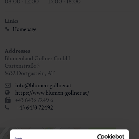
08:00 - 12:00
13:00 - 18:00
Links
Homepage
Addresses
Blumenland Gollner GmbH
Gartenstraße 5
5632
Dorfgastein
,
AT
info@blumen-gollner.at
https://www.blumen-gollner.at/
+43 6433 7249 6
+43 6433 72492