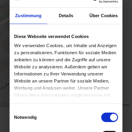
Zustimmung
Details
Über Cookies
Diese Webseite verwendet Cookies
Wir verwenden Cookies, um Inhalte und Anzeigen
zu personalisieren, Funktionen für soziale Medien
anbieten zu können und die Zugriffe auf unsere
Website zu analysieren. Außerdem geben wir
Informationen zu Ihrer Verwendung unserer
Website an unsere Partner für soziale Medien,
Werbung und Analysen weiter. Unsere Partner
führen diese Informationen möglicherweise mit
weiteren Daten zusammen, die Sie ihnen
Map data ©
OpenStreetMap
contributors
bereitgestellt haben oder die sie im Rahmen Ihrer
Einwilligungsauswahl
Nutzung der Dienste gesammelt haben.
Notwendig
back to overview