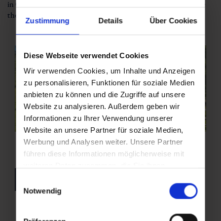
in Grossarl. Return by bus to St. Johann/Pongau and then take
the train back to Dorfgastein.
Zustimmung
Details
Über Cookies
Diese Webseite verwendet Cookies
Wir verwenden Cookies, um Inhalte und Anzeigen
zu personalisieren, Funktionen für soziale Medien
anbieten zu können und die Zugriffe auf unsere
Website zu analysieren. Außerdem geben wir
Informationen zu Ihrer Verwendung unserer
Website an unsere Partner für soziale Medien,
Werbung und Analysen weiter. Unsere Partner
führen diese Informationen möglicherweise mit
weiteren Daten zusammen, die Sie ihnen
bereitgestellt haben oder die sie im Rahmen Ihrer
back to overview
Einwilligungsauswahl
Nutzung der Dienste gesammelt haben.
Notwendig