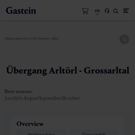
en
Alpine getaways in the Gastein valley
Übergang Arltörl - Grossarltal
Best season:
June
July
August
September
October
Overview
Walking time
Time Uphill