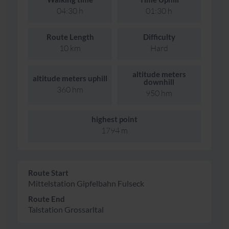
04:30 h
01:30 h
Route Length
Difficulty
10 km
Hard
altitude meters
altitude meters uphill
downhill
360 hm
950 hm
highest point
1794 m
Route Start
Mittelstation Gipfelbahn Fulseck
Route End
Talstation Grossarltal