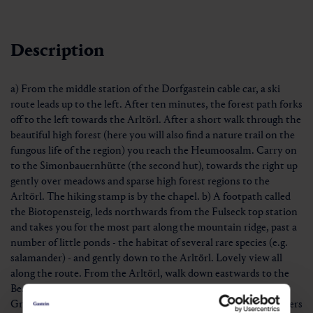
Description
a) From the middle station of the Dorfgastein cable car, a ski
route leads up to the left. After ten minutes, the forest path forks
off to the left towards the Arltörl. After a short walk through the
beautiful high forest (here you will also find a nature trail on the
fungous life of the region) you reach the Heumoosalm. Carry on
to the Simonbauernhütte (the second hut), towards the right up
gently over meadows and sparse high forest regions to the
Arltörl. The hiking stamp is by the chapel. b) A footpath called
the Biotopensteig, leds northwards from the Fulseck top station
and takes you for the most part along the mountain ridge, past a
number of little ponds - the habitat of several rare species (e.g.
salamander) - and gently down to the Arltörl. Lovely view all
along the route. From the Arltörl, walk down eastwards to the
Berglandhaus and from there, carry on along the track to
Grossarl. You can obtain a hiking stamp from one of the hoteliers