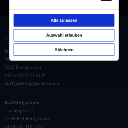
Alle zulassen
Auswahl erlauben
Tourist information
Ablehnen
Dorfgastein
Dorfstraße 1,
5632
Dorfgastein
+43 6432 3393 460
dorfgastein@gastein.com
Bad Hofgastein
Tauernplatz 1,
5630
Bad Hofgastein
+43 6432 3393 260