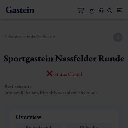
en
Alpine getaways in the Gastein valley
Sportgastein Nassfelder Runde
Status Closed
Best season:
January
February
March
November
December
Overview
Route Length
Difficulty