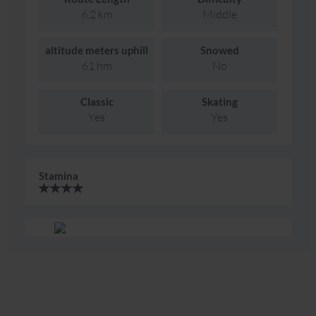
6.2 km
Middle
altitude meters uphill
Snowed
61 hm
No
Classic
Skating
Yes
Yes
Stamina