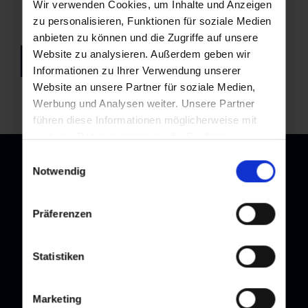
Wir verwenden Cookies, um Inhalte und Anzeigen
zu personalisieren, Funktionen für soziale Medien
anbieten zu können und die Zugriffe auf unsere
Website zu analysieren. Außerdem geben wir
back to overview
Informationen zu Ihrer Verwendung unserer
Website an unsere Partner für soziale Medien,
Werbung und Analysen weiter. Unsere Partner
führen diese Informationen möglicherweise mit
weiteren Daten zusammen, die Sie ihnen
bereitgestellt haben oder die sie im Rahmen Ihrer
Einwilligungsauswahl
Nutzung der Dienste gesammelt haben.
Notwendig
Newsletter
Präferenzen
Subscribe to our newsletter and stay up to date!
Statistiken
Marketing