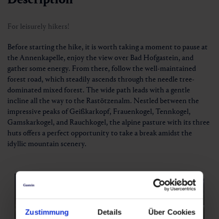
For leisurely hikers!
Before starting the hike, it is worth taking a moment to pause at
the Annenkapelle, enjoy the view over Bad Hofgastein, and
gather some energy. From there, follow the well-maintained
forest road, which steadily ascends through the needle tree-
dominated mixed forest. The wide path leads with a gentle
incline all the way to the Rastötzenalm. Nestled between the
impressive peaks of Geißkarkopf, Frauenkogel, Tennkogel,
Gamskarkogel, and Rauchkogel, the alpine pasture with its three
huts offers a perfect opportunity to take a break amidst the
idyllic mountain scenery.
Zustimmung
Details
Über Cookies