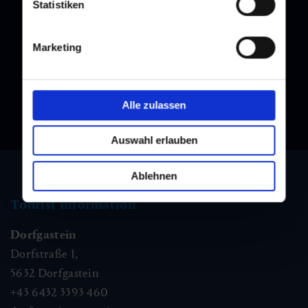
Statistiken
Newsletter
Subscribe to our newsletter and stay up to date!
Marketing
Alle zulassen
Auswahl erlauben
Ablehnen
Tourist information
Dorfgastein
Dorfstraße 1,
5632
Dorfgastein
+43 6432 3393 460