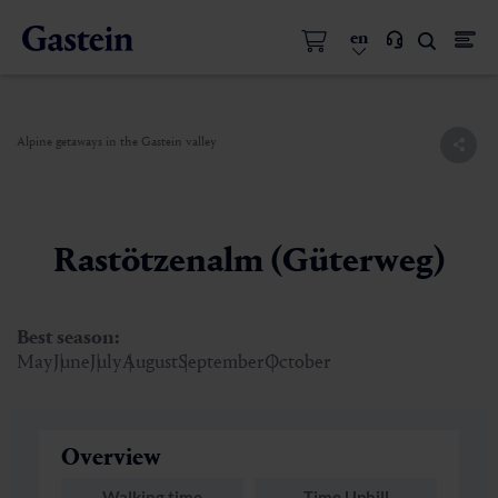
en
Alpine getaways in the Gastein valley
Rastötzenalm (Güterweg)
Best season:
May
June
July
August
September
October
Overview
Walking time
Time Uphill