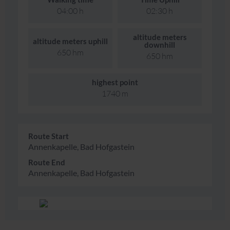
04:00 h
02:30 h
altitude meters
altitude meters uphill
downhill
650 hm
650 hm
highest point
1740 m
Route Start
Annenkapelle, Bad Hofgastein
Route End
Annenkapelle, Bad Hofgastein