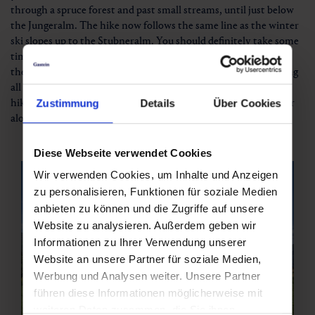
through a spruce forest and past small streams, until just below
the Jungeralm. The hike now follows the same line as the winter
ski slopes up to the Stubneralm. You should definitely take some
time to sit down on the bench behind the Stubneralm. From
there, you have phenomenal views of Bad Hofgastein extending
all the way to the Hochkönig Massif in the north. The return
hike down to Angertal takes you either back via the ski slope or
Zustimmung
Details
Über Cookies
along a forest path.
Diese Webseite verwendet Cookies
Wir verwenden Cookies, um Inhalte und Anzeigen
zu personalisieren, Funktionen für soziale Medien
anbieten zu können und die Zugriffe auf unsere
Website zu analysieren. Außerdem geben wir
Informationen zu Ihrer Verwendung unserer
Website an unsere Partner für soziale Medien,
Werbung und Analysen weiter. Unsere Partner
führen diese Informationen möglicherweise mit
weiteren Daten zusammen, die Sie ihnen