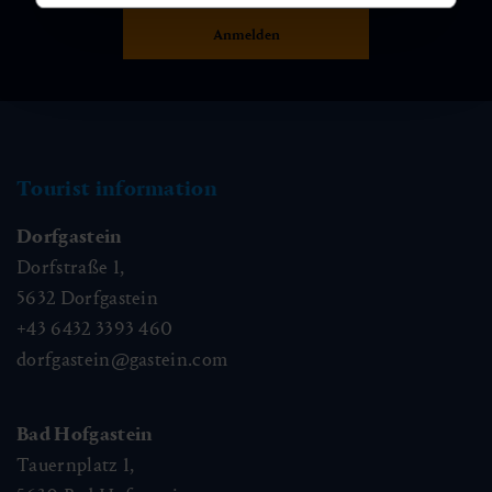
Tourist information
Dorfgastein
Dorfstraße 1,
5632
Dorfgastein
+43 6432 3393 460
dorfgastein@gastein.com
Bad Hofgastein
Tauernplatz 1,