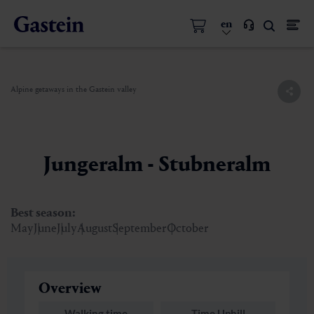
en
Alpine getaways in the Gastein valley
Jungeralm - Stubneralm
Best season:
May
June
July
August
September
October
Overview
Walking time
Time Uphill