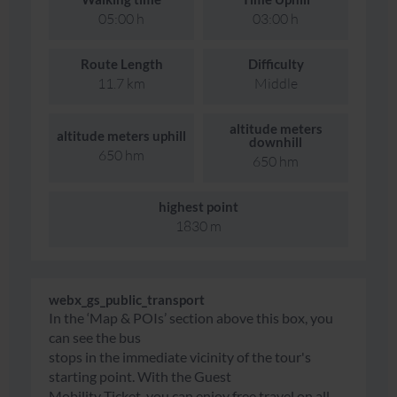
05:00 h
03:00 h
Route Length
Difficulty
11.7 km
Middle
altitude meters
altitude meters uphill
downhill
650 hm
650 hm
highest point
1830 m
webx_gs_public_transport
In the ‘Map & POIs’ section above this box, you
can see the bus
stops in the immediate vicinity of the tour's
starting point. With the Guest
Mobility Ticket, you can enjoy free travel on all