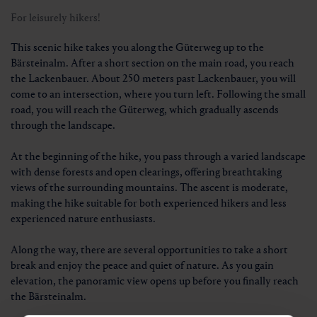
For leisurely hikers!
This scenic hike takes you along the Güterweg up to the
Bärsteinalm. After a short section on the main road, you reach
the Lackenbauer. About 250 meters past Lackenbauer, you will
come to an intersection, where you turn left. Following the small
road, you will reach the Güterweg, which gradually ascends
through the landscape.
At the beginning of the hike, you pass through a varied landscape
with dense forests and open clearings, offering breathtaking
views of the surrounding mountains. The ascent is moderate,
making the hike suitable for both experienced hikers and less
experienced nature enthusiasts.
Along the way, there are several opportunities to take a short
break and enjoy the peace and quiet of nature. As you gain
elevation, the panoramic view opens up before you finally reach
the Bärsteinalm.