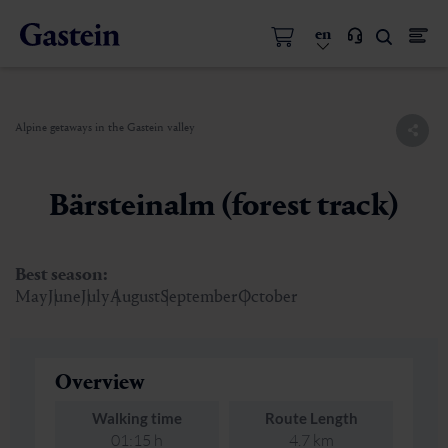
en
Alpine getaways in the Gastein valley
Bärsteinalm (forest track)
Best season:
May
June
July
August
September
October
Overview
Walking time
Route Length
01:15 h
4.7 km