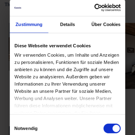
The return route follows the same path.
Zustimmung
Details
Über Cookies
Diese Webseite verwendet Cookies
Wir verwenden Cookies, um Inhalte und Anzeigen
zu personalisieren, Funktionen für soziale Medien
anbieten zu können und die Zugriffe auf unsere
Website zu analysieren. Außerdem geben wir
Informationen zu Ihrer Verwendung unserer
Website an unsere Partner für soziale Medien,
Werbung und Analysen weiter. Unsere Partner
führen diese Informationen möglicherweise mit
weiteren Daten zusammen, die Sie ihnen
bereitgestellt haben oder die sie im Rahmen Ihrer
Einwilligungsauswahl
Nutzung der Dienste gesammelt haben.
Notwendig
back to overview