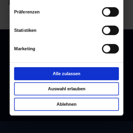
Präferenzen
Statistiken
Marketing
Newsletter
Subscribe to our newsletter and stay up to date!
Alle zulassen
Auswahl erlauben
Ablehnen