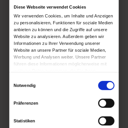
Diese Webseite verwendet Cookies
Tue
Tue
,
,
Wir verwenden Cookies, um Inhalte und Anzeigen
11.08.2026
18.08.2026
zu personalisieren, Funktionen für soziale Medien
10:00
10:00
anbieten zu können und die Zugriffe auf unsere
Website zu analysieren. Außerdem geben wir
Informationen zu Ihrer Verwendung unserer
Website an unsere Partner für soziale Medien,
Tue
Tue
,
,
Werbung und Analysen weiter. Unsere Partner
25.08.2026
01.09.2026
führen diese Informationen möglicherweise mit
10:00
10:00
weiteren Daten zusammen, die Sie ihnen
bereitgestellt haben oder die sie im Rahmen Ihrer
Einwilligungsauswahl
Nutzung der Dienste gesammelt haben.
Notwendig
Tue
Tue
,
,
Präferenzen
08.09.2026
15.09.2026
10:00
10:00
Statistiken