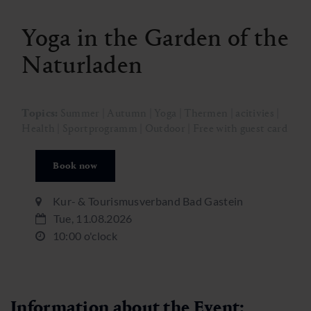
Yoga in the Garden of the
Naturladen
Topics:
Summer | Autumn | Yoga | Thermen | acitivies |
Health | Sportprogramm | Outdoor | Free with guest card
Book now
Kur- & Tourismusverband Bad Gastein
Tue, 11.08.2026
10:00 o'clock
Information about the Event: