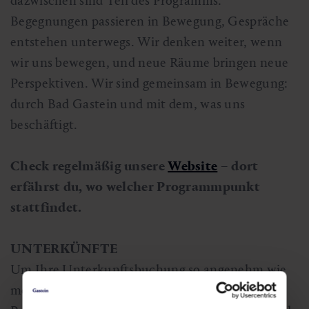
dazwischen sind Teil des Programms:
Begegnungen passieren in Bewegung, Gespräche
entstehen unterwegs. Wir denken weiter, wenn
wir uns bewegen, und neue Räume bringen neue
Perspektiven. Wir sind gemeinsam in Bewegung:
durch Bad Gastein und mit dem, was uns
beschäftigt.
Check regelmäßig unsere
Website
– dort
erfährst du, wo welcher Programmpunkt
stattfindet.
UNTERKÜNFTE
Um Ihre Unterkunftsbuchung so angenehm wie
möglich zu gestalten, haben wir bei den