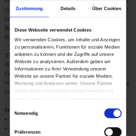
Partnerhotels des HER·izon Women Summit Bad
Zustimmung
Details
Über Cookies
Gastein ein Zimmerkontingent für Sie reserviert!
Den Link zu den
Unterkünften
mit
Best-Preis
Konditionen
erhältst du automatisch mit der
Diese Webseite verwendet Cookies
Buchungsbestätigung des Tickets.
Wir verwenden Cookies, um Inhalte und Anzeigen
zu personalisieren, Funktionen für soziale Medien
anbieten zu können und die Zugriffe auf unsere
TICKETS
Website zu analysieren. Außerdem geben wir
Wähle das Ticket, das am besten zu dir passt.
Informationen zu Ihrer Verwendung unserer
Erlebe intensive Tage voller Inspiration,
Website an unsere Partner für soziale Medien,
Networking und persönlicher Weiterentwicklung
Werbung und Analysen weiter. Unsere Partner
führen diese Informationen möglicherweise mit
beim HER·izon Women Summit.
weiteren Daten zusammen, die Sie ihnen
bereitgestellt haben oder die sie im Rahmen Ihrer
Einwilligungsauswahl
Standard Ticket: € 390,00
Nutzung der Dienste gesammelt haben.
Notwendig
Zugang zu allen Keynotes
Zugang zu allen Panels
Präferenzen