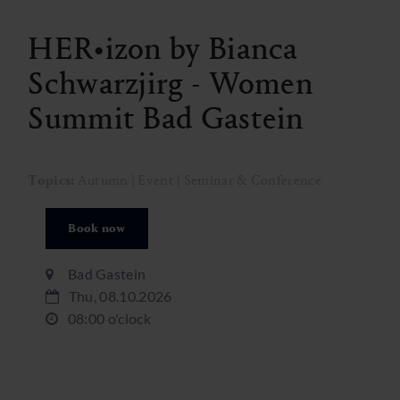
HER•izon by Bianca
Schwarzjirg - Women
Summit Bad Gastein
Topics:
Autumn | Event | Seminar & Conference
Book now
Bad Gastein
Thu, 08.10.2026
08:00 o'clock