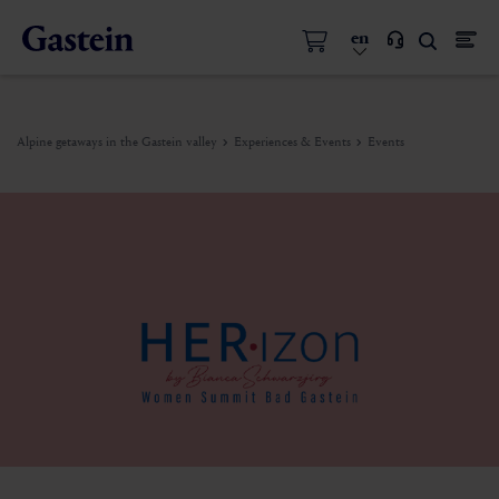
en
Alpine getaways in the Gastein valley
Experiences & Events
Events