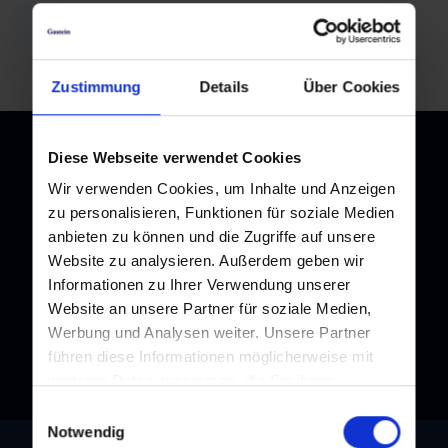
back to overview
Zustimmung
Details
Über Cookies
Diese Webseite verwendet Cookies
Wir verwenden Cookies, um Inhalte und Anzeigen
zu personalisieren, Funktionen für soziale Medien
Newsletter
anbieten zu können und die Zugriffe auf unsere
Subscribe to our newsletter and stay up to date!
Website zu analysieren. Außerdem geben wir
Informationen zu Ihrer Verwendung unserer
Website an unsere Partner für soziale Medien,
Werbung und Analysen weiter. Unsere Partner
führen diese Informationen möglicherweise mit
weiteren Daten zusammen, die Sie ihnen
bereitgestellt haben oder die sie im Rahmen Ihrer
Einwilligungsauswahl
Nutzung der Dienste gesammelt haben.
Notwendig