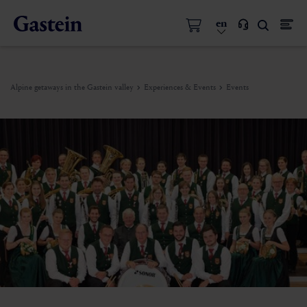
en
Alpine getaways in the Gastein valley
Experiences & Events
Events