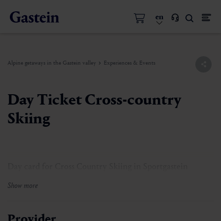
en
Alpine getaways in the Gastein valley
Experiences & Events
Day Ticket Cross-country
Skiing
Day card for Cross Country Skiing in Sportgastein
Show more
Provider