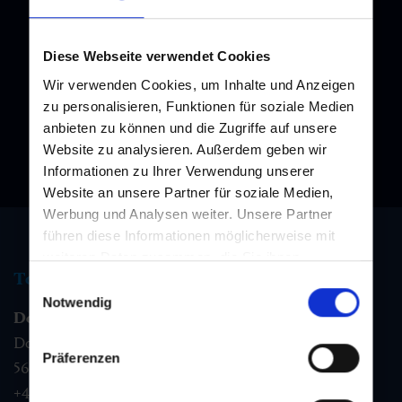
Newsletter
Subscribe to our newsletter and stay up to date!
Diese Webseite verwendet Cookies
Wir verwenden Cookies, um Inhalte und Anzeigen
zu personalisieren, Funktionen für soziale Medien
anbieten zu können und die Zugriffe auf unsere
Website zu analysieren. Außerdem geben wir
Informationen zu Ihrer Verwendung unserer
Website an unsere Partner für soziale Medien,
Werbung und Analysen weiter. Unsere Partner
führen diese Informationen möglicherweise mit
weiteren Daten zusammen, die Sie ihnen
Tourist information
bereitgestellt haben oder die sie im Rahmen Ihrer
Einwilligungsauswahl
Nutzung der Dienste gesammelt haben.
Notwendig
Dorfgastein
Dorfstraße 1,
Präferenzen
5632
Dorfgastein
+43 6432 3393 460