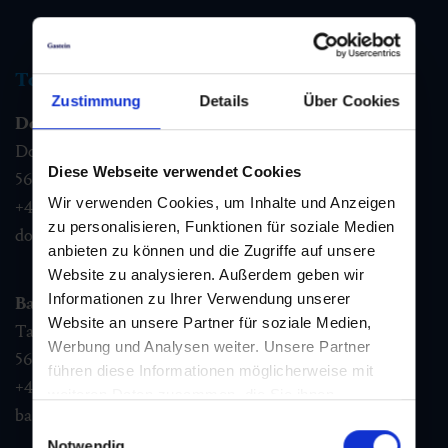
Tourist information
Zustimmung
Details
Über Cookies
Dorfgastein
Dorfstraße 1,
Diese Webseite verwendet Cookies
5632
Dorfgastein
Wir verwenden Cookies, um Inhalte und Anzeigen
+43 6432 3393 460
zu personalisieren, Funktionen für soziale Medien
dorfgastein@gastein.com
anbieten zu können und die Zugriffe auf unsere
Website zu analysieren. Außerdem geben wir
Informationen zu Ihrer Verwendung unserer
Bad Hofgastein
Website an unsere Partner für soziale Medien,
Tauernplatz 1,
Werbung und Analysen weiter. Unsere Partner
5630
Bad Hofgastein
führen diese Informationen möglicherweise mit
+43 6432 3393 260
weiteren Daten zusammen, die Sie ihnen
badhofgastein@gastein.com
bereitgestellt haben oder die sie im Rahmen Ihrer
Einwilligungsauswahl
Nutzung der Dienste gesammelt haben.
Notwendig