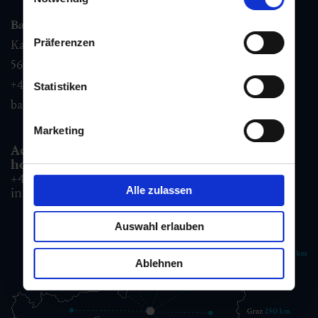
Bad Gastein
Präferenzen
Kaiser Franz Josefstr. 27,
5640
Bad Gastein
+43 6432 3393 560
Statistiken
badgastein@gastein.com
Marketing
Accommodation information & Booking
hotline:
+43 6432 3393 990
Alle zulassen
info@gastein.com
Auswahl erlauben
Ablehnen