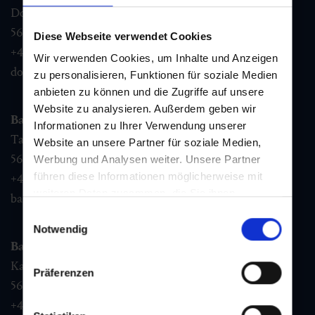
Dorfstraße 1,
5632
Dorfgastein
Diese Webseite verwendet Cookies
+43 6432 3393 460
Wir verwenden Cookies, um Inhalte und Anzeigen
dorfgastein@gastein.com
zu personalisieren, Funktionen für soziale Medien
anbieten zu können und die Zugriffe auf unsere
Website zu analysieren. Außerdem geben wir
Bad Hofgastein
Informationen zu Ihrer Verwendung unserer
Tauernplatz 1,
Website an unsere Partner für soziale Medien,
5630
Bad Hofgastein
Werbung und Analysen weiter. Unsere Partner
führen diese Informationen möglicherweise mit
+43 6432 3393 260
weiteren Daten zusammen, die Sie ihnen
badhofgastein@gastein.com
bereitgestellt haben oder die sie im Rahmen Ihrer
Einwilligungsauswahl
Nutzung der Dienste gesammelt haben.
Notwendig
Bad Gastein
Kaiser Franz Josefstr. 27,
Präferenzen
5640
Bad Gastein
+43 6432 3393 560