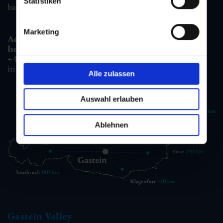
Statistiken
badgastein@gastein.com
Marketing
Accommodation information & Booking
hotline:
+43 6432 3393 990
info@gastein.com
Alle zulassen
Auswahl erlauben
Ablehnen
Gastein Valley