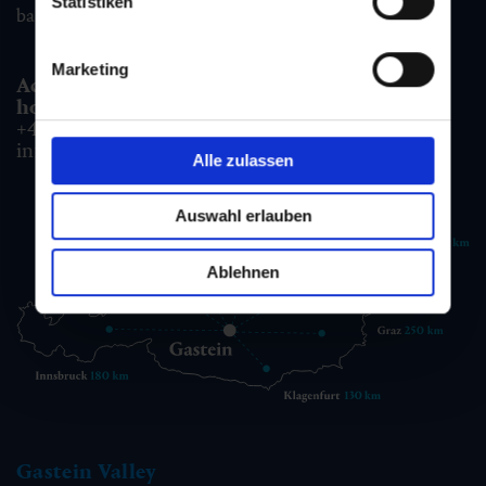
Statistiken
badgastein@gastein.com
Marketing
Accommodation information & Booking
hotline:
+43 6432 3393 990
info@gastein.com
Alle zulassen
Auswahl erlauben
Ablehnen
Gastein Valley