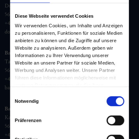
Dorfstraße 1,
5632
Dorfgastein
Diese Webseite verwendet Cookies
+43 6432 3393 460
Wir verwenden Cookies, um Inhalte und Anzeigen
dorfgastein@gastein.com
zu personalisieren, Funktionen für soziale Medien
anbieten zu können und die Zugriffe auf unsere
Website zu analysieren. Außerdem geben wir
Bad Hofgastein
Informationen zu Ihrer Verwendung unserer
Tauernplatz 1,
Website an unsere Partner für soziale Medien,
5630
Bad Hofgastein
Werbung und Analysen weiter. Unsere Partner
führen diese Informationen möglicherweise mit
+43 6432 3393 260
weiteren Daten zusammen, die Sie ihnen
badhofgastein@gastein.com
bereitgestellt haben oder die sie im Rahmen Ihrer
Einwilligungsauswahl
Nutzung der Dienste gesammelt haben.
Notwendig
Bad Gastein
Kaiser Franz Josefstr. 27,
Präferenzen
5640
Bad Gastein
+43 6432 3393 560