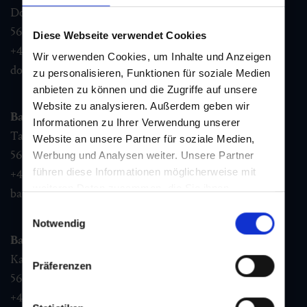
Dorfstraße 1,
5632
Dorfgastein
Diese Webseite verwendet Cookies
+43 6432 3393 460
Wir verwenden Cookies, um Inhalte und Anzeigen
dorfgastein@gastein.com
zu personalisieren, Funktionen für soziale Medien
anbieten zu können und die Zugriffe auf unsere
Website zu analysieren. Außerdem geben wir
Bad Hofgastein
Informationen zu Ihrer Verwendung unserer
Tauernplatz 1,
Website an unsere Partner für soziale Medien,
5630
Bad Hofgastein
Werbung und Analysen weiter. Unsere Partner
führen diese Informationen möglicherweise mit
+43 6432 3393 260
weiteren Daten zusammen, die Sie ihnen
badhofgastein@gastein.com
bereitgestellt haben oder die sie im Rahmen Ihrer
Einwilligungsauswahl
Nutzung der Dienste gesammelt haben.
Notwendig
Bad Gastein
Kaiser Franz Josefstr. 27,
Präferenzen
5640
Bad Gastein
+43 6432 3393 560