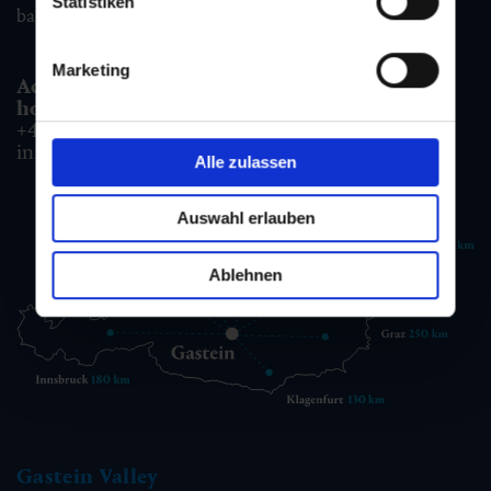
Statistiken
badgastein@gastein.com
Marketing
Accommodation information & Booking
hotline:
+43 6432 3393 990
info@gastein.com
Alle zulassen
Auswahl erlauben
Ablehnen
Gastein Valley