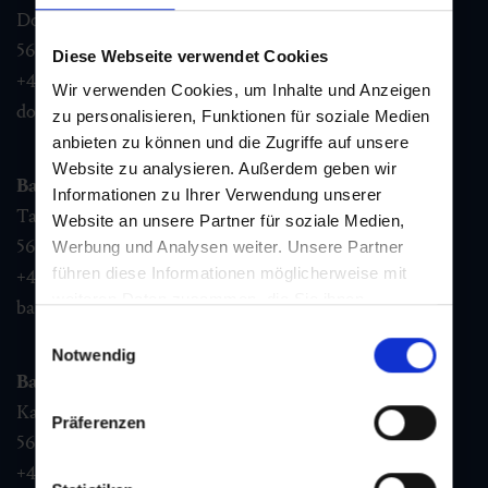
Dorfstraße 1,
5632
Dorfgastein
Diese Webseite verwendet Cookies
+43 6432 3393 460
Wir verwenden Cookies, um Inhalte und Anzeigen
dorfgastein@gastein.com
zu personalisieren, Funktionen für soziale Medien
anbieten zu können und die Zugriffe auf unsere
Website zu analysieren. Außerdem geben wir
Bad Hofgastein
Informationen zu Ihrer Verwendung unserer
Tauernplatz 1,
Website an unsere Partner für soziale Medien,
5630
Bad Hofgastein
Werbung und Analysen weiter. Unsere Partner
führen diese Informationen möglicherweise mit
+43 6432 3393 260
weiteren Daten zusammen, die Sie ihnen
badhofgastein@gastein.com
bereitgestellt haben oder die sie im Rahmen Ihrer
Einwilligungsauswahl
Nutzung der Dienste gesammelt haben.
Notwendig
Bad Gastein
Kaiser Franz Josefstr. 27,
Präferenzen
5640
Bad Gastein
+43 6432 3393 560