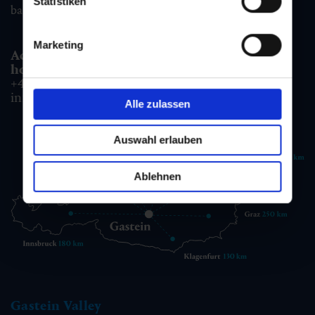
Statistiken
badgastein@gastein.com
Marketing
Accommodation information & Booking
hotline:
+43 6432 3393 990
info@gastein.com
Alle zulassen
Auswahl erlauben
Ablehnen
Gastein Valley