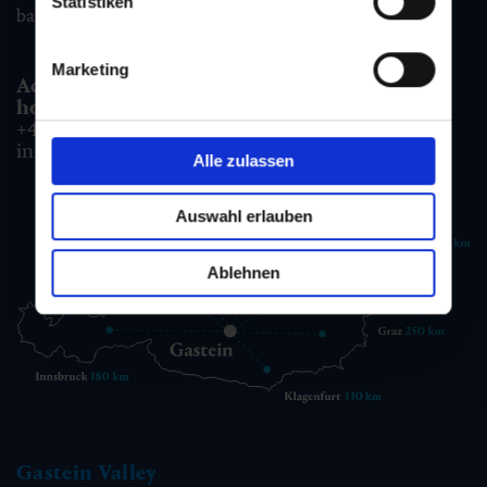
Statistiken
badgastein@gastein.com
Marketing
Accommodation information & Booking
hotline:
+43 6432 3393 990
info@gastein.com
Alle zulassen
Auswahl erlauben
Ablehnen
Gastein Valley