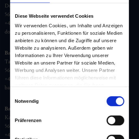
Dorfstraße 1,
5632
Dorfgastein
Diese Webseite verwendet Cookies
+43 6432 3393 460
Wir verwenden Cookies, um Inhalte und Anzeigen
dorfgastein@gastein.com
zu personalisieren, Funktionen für soziale Medien
anbieten zu können und die Zugriffe auf unsere
Website zu analysieren. Außerdem geben wir
Bad Hofgastein
Informationen zu Ihrer Verwendung unserer
Tauernplatz 1,
Website an unsere Partner für soziale Medien,
5630
Bad Hofgastein
Werbung und Analysen weiter. Unsere Partner
führen diese Informationen möglicherweise mit
+43 6432 3393 260
weiteren Daten zusammen, die Sie ihnen
badhofgastein@gastein.com
bereitgestellt haben oder die sie im Rahmen Ihrer
Einwilligungsauswahl
Nutzung der Dienste gesammelt haben.
Notwendig
Bad Gastein
Kaiser Franz Josefstr. 27,
Präferenzen
5640
Bad Gastein
+43 6432 3393 560