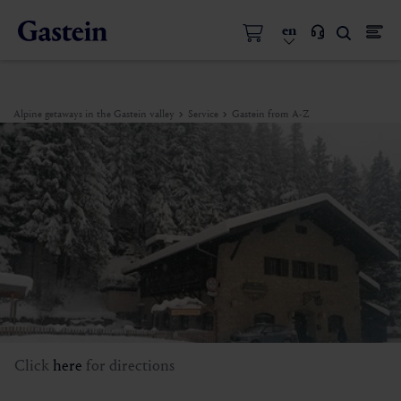
en
Alpine getaways in the Gastein valley
Service
Gastein from A-Z
Click
here
for directions