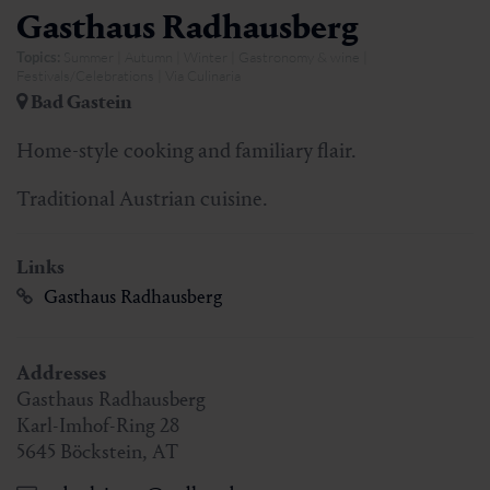
Gasthaus Radhausberg
Topics:
Summer | Autumn | Winter | Gastronomy & wine |
Festivals/Celebrations | Via Culinaria
Bad Gastein
Home-style cooking and familiary flair.
Traditional Austrian cuisine.
Links
Gasthaus Radhausberg
Addresses
Gasthaus Radhausberg
Karl-Imhof-Ring 28
5645
Böckstein
,
AT