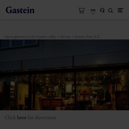
en
Alpine getaways in the Gastein valley
Service
Gastein from A-Z
Click
here
for directions