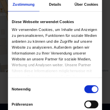
Zustimmung
Details
Über Cookies
Diese Webseite verwendet Cookies
Wir verwenden Cookies, um Inhalte und Anzeigen
zu personalisieren, Funktionen für soziale Medien
anbieten zu können und die Zugriffe auf unsere
Website zu analysieren. Außerdem geben wir
Informationen zu Ihrer Verwendung unserer
Website an unsere Partner für soziale Medien,
Werbung und Analysen weiter. Unsere Partner
Map data ©
OpenStreetMap
contributors
führen diese Informationen möglicherweise mit
weiteren Daten zusammen, die Sie ihnen
back to overview
bereitgestellt haben oder die sie im Rahmen Ihrer
Einwilligungsauswahl
Nutzung der Dienste gesammelt haben.
Notwendig
Präferenzen