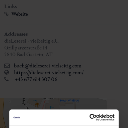
Links
Website
Addresses
dieLeserei - vielSeitig e.U.
Grillparzerstraße 14
5640
Bad Gastein
,
AT
buch@dieleserei-vielseitig.com
https://dieleserei-vielseitig.com/
+43 677 614 307 06