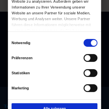
Website zu analysieren. Außerdem geben wir
Informationen zu Ihrer Verwendung unserer
Website an unsere Partner für soziale Medien,
Werbung und Analysen weiter. Unsere Partner
führen diese Informationen möglicherweise mit
weiteren Daten zusammen, die Sie ihnen
bereitgestellt haben oder die sie im Rahmen Ihrer
Newsletter
Einwilligungsauswahl
Nutzung der Dienste gesammelt haben.
Notwendig
Subscribe to our newsletter and stay up to date!
Präferenzen
Statistiken
Marketing
Tourist information
Alle zulassen