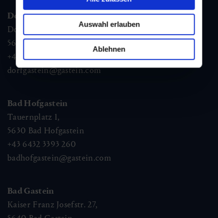
Dorfgastein
Auswahl erlauben
Dorfstraße 1,
5632
Dorfgastein
Ablehnen
+43 6432 3393 460
dorfgastein@gastein.com
Bad Hofgastein
Tauernplatz 1,
5630
Bad Hofgastein
+43 6432 3393 260
badhofgastein@gastein.com
Bad Gastein
Kaiser Franz Josefstr. 27,