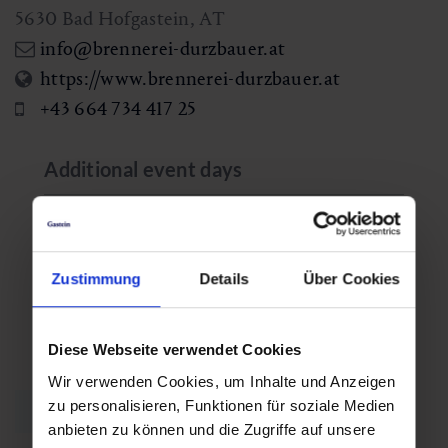
5630
Bad Hofgastein
,
AT
info@brennerei-durzbauer.at
https://www.brennerei-durzbauer.at
+43 664 734 417 25
Additional event days
Fri
Fri
,
,
25.09.2026
25.09.2026
Zustimmung
Details
Über Cookies
11:00
15:00
Diese Webseite verwendet Cookies
Wir verwenden Cookies, um Inhalte und Anzeigen
zu personalisieren, Funktionen für soziale Medien
back to overview
anbieten zu können und die Zugriffe auf unsere