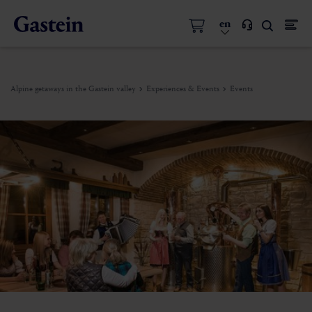
en
Alpine getaways in the Gastein valley
Experiences & Events
Events