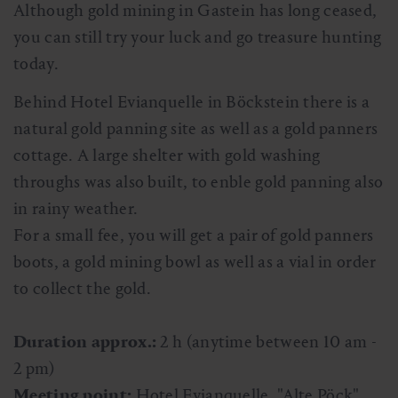
Although gold mining in Gastein has long ceased,
you can still try your luck and go treasure hunting
today.
Behind Hotel Evianquelle in Böckstein there is a
natural gold panning site as well as a gold panners
cottage. A large shelter with gold washing
throughs was also built, to enble gold panning also
in rainy weather.
For a small fee, you will get a pair of gold panners
boots, a gold mining bowl as well as a vial in order
to collect the gold.
Duration approx.:
2 h (anytime between 10 am -
2 pm)
Meeting point:
Hotel Evianquelle, "Alte Pöck"