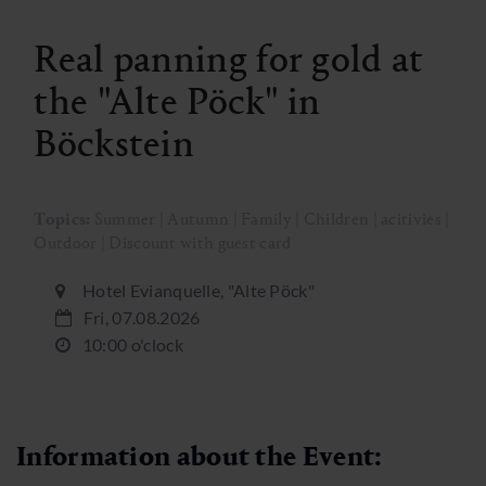
Real panning for gold at
the "Alte Pöck" in
Böckstein
Topics:
Summer | Autumn | Family | Children | acitivies |
Outdoor | Discount with guest card
Hotel Evianquelle, "Alte Pöck"
Fri, 07.08.2026
10:00 o'clock
Information about the Event: