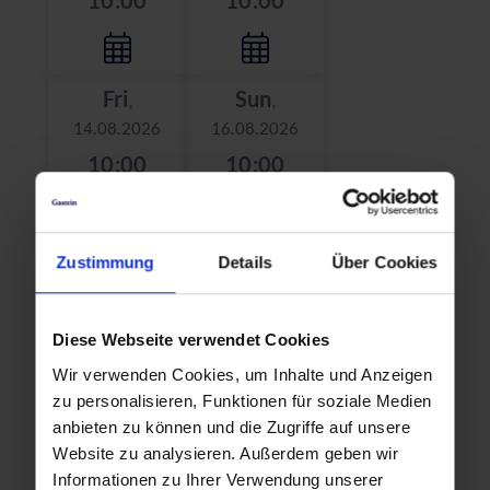
Fri
Sun
,
,
14.08.2026
16.08.2026
10:00
10:00
Fri
Sun
Zustimmung
Details
Über Cookies
,
,
21.08.2026
23.08.2026
10:00
10:00
Diese Webseite verwendet Cookies
Wir verwenden Cookies, um Inhalte und Anzeigen
zu personalisieren, Funktionen für soziale Medien
Fri
Sun
anbieten zu können und die Zugriffe auf unsere
,
,
Website zu analysieren. Außerdem geben wir
28.08.2026
30.08.2026
Informationen zu Ihrer Verwendung unserer