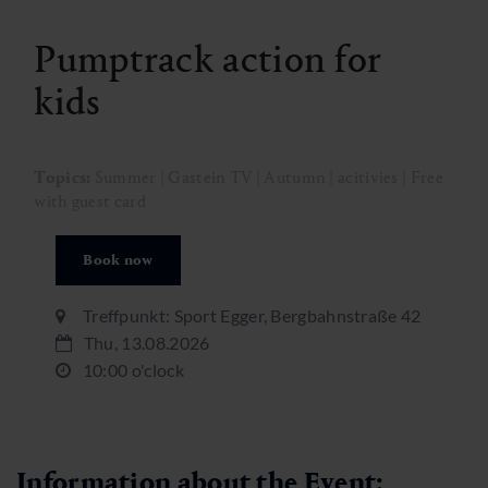
Pumptrack action for
kids
Topics:
Summer | Gastein TV | Autumn | acitivies | Free
with guest card
Book now
Treffpunkt: Sport Egger, Bergbahnstraße 42
Thu, 13.08.2026
10:00 o'clock
Information about the Event: