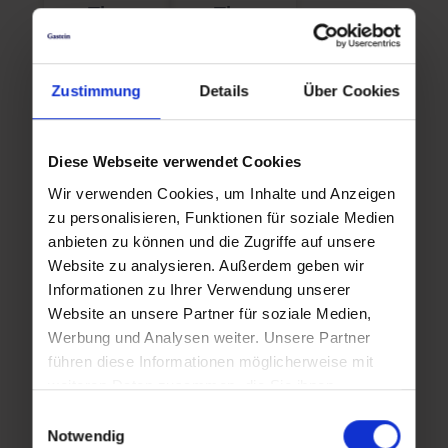
Thu
Thu
,
,
13.08.2026
20.08.2026
10:00
10:00
Zustimmung
Details
Über Cookies
Thu
Thu
Diese Webseite verwendet Cookies
,
,
27.08.2026
03.09.2026
Wir verwenden Cookies, um Inhalte und Anzeigen
zu personalisieren, Funktionen für soziale Medien
10:00
10:00
anbieten zu können und die Zugriffe auf unsere
Website zu analysieren. Außerdem geben wir
Informationen zu Ihrer Verwendung unserer
Thu
Website an unsere Partner für soziale Medien,
,
Werbung und Analysen weiter. Unsere Partner
10.09.2026
führen diese Informationen möglicherweise mit
10:00
weiteren Daten zusammen, die Sie ihnen
bereitgestellt haben oder die sie im Rahmen Ihrer
Einwilligungsauswahl
Nutzung der Dienste gesammelt haben.
Notwendig