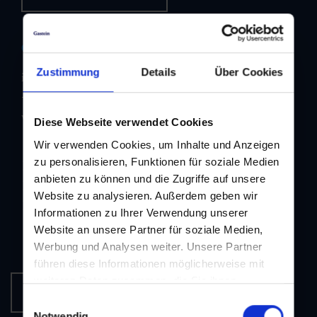
Contact us
Zustimmung
Details
Über Cookies
info@dorfgastein-bb.at
+43 6433 7223
www.dorfgastein.com
Diese Webseite verwendet Cookies
Wir verwenden Cookies, um Inhalte und Anzeigen
zu personalisieren, Funktionen für soziale Medien
Imprint
anbieten zu können und die Zugriffe auf unsere
Data protection
Website zu analysieren. Außerdem geben wir
GTC
Informationen zu Ihrer Verwendung unserer
Website an unsere Partner für soziale Medien,
Werbung und Analysen weiter. Unsere Partner
führen diese Informationen möglicherweise mit
weiteren Daten zusammen, die Sie ihnen
Newsletter-Subscription
bereitgestellt haben oder die sie im Rahmen Ihrer
Einwilligungsauswahl
Nutzung der Dienste gesammelt haben.
Notwendig