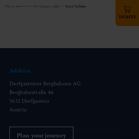
Alpine getaways in the Gastein valley
Social Infobar
EN
TICKETS
Address
Dorfgasteiner Bergbahnen AG
Bergbahnstraße 46
5632 Dorfgastein
Austria
Plan your journey