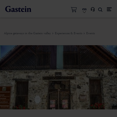
en
Alpine getaways in the Gastein valley
Experiences & Events
Events