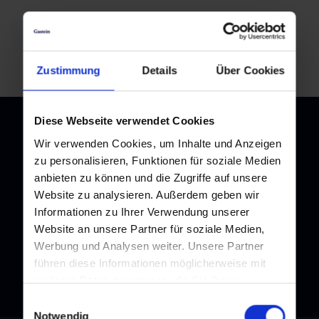
back to overview
Zustimmung
Details
Über Cookies
Diese Webseite verwendet Cookies
Wir verwenden Cookies, um Inhalte und Anzeigen
zu personalisieren, Funktionen für soziale Medien
Newsletter
anbieten zu können und die Zugriffe auf unsere
Website zu analysieren. Außerdem geben wir
Subscribe to our newsletter and stay up to date!
Informationen zu Ihrer Verwendung unserer
Website an unsere Partner für soziale Medien,
Werbung und Analysen weiter. Unsere Partner
führen diese Informationen möglicherweise mit
weiteren Daten zusammen, die Sie ihnen
bereitgestellt haben oder die sie im Rahmen Ihrer
Einwilligungsauswahl
Nutzung der Dienste gesammelt haben.
Notwendig