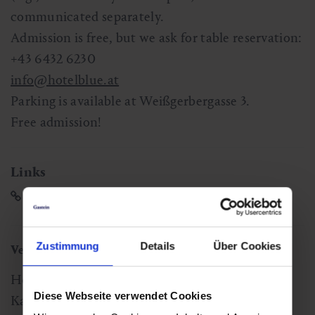
communicated separately.
Admission is free, but we ask for table reservation:
+43 6432 6230
info@hotelblue.at
Parking is available at Weißgerbergasse 3.
Free admission!
Links
Hotel Blü
Zustimmung
Details
Über Cookies
Venue
Hotel Blü Gastein
Diese Webseite verwendet Cookies
Kaiser-Franz-Platz 1