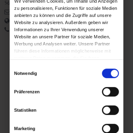
Wir verwenden Cookies, um Inhalte und Anzeigen
5630
Bad Hofgastein
,
AT
zu personalisieren, Funktionen für soziale Medien
info@hotelblue.at
anbieten zu können und die Zugriffe auf unsere
https://www.hotelblue.at
Website zu analysieren. Außerdem geben wir
+43 6432 6230
Informationen zu Ihrer Verwendung unserer
Website an unsere Partner für soziale Medien,
Werbung und Analysen weiter. Unsere Partner
Additional event days
führen diese Informationen möglicherweise mit
weiteren Daten zusammen, die Sie ihnen
bereitgestellt haben oder die sie im Rahmen Ihrer
Einwilligungsauswahl
Sat
Fri
,
,
Nutzung der Dienste gesammelt haben.
Notwendig
15.08.2026
21.08.2026
18:00
19:30
Präferenzen
Statistiken
Sat
,
29.08.2026
Marketing
19:30