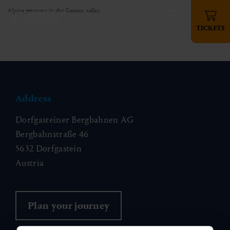
Alpine getaways in the Gastein valley
EN
TICKETS
Address
Dorfgasteiner Bergbahnen AG
Bergbahnstraße 46
5632 Dorfgastein
Austria
Plan your journey