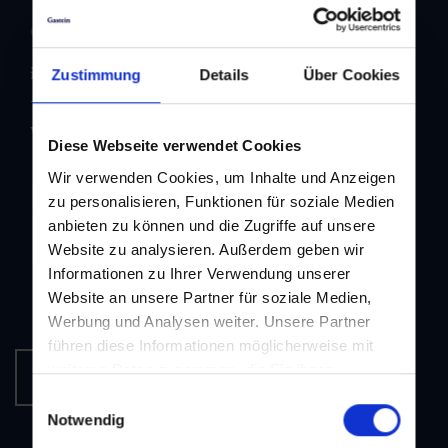
Contact us
info@dorfgastein-bb.at
Zustimmung
Details
Über Cookies
+43 6433 7223
www.dorfgastein.com
Diese Webseite verwendet Cookies
Wir verwenden Cookies, um Inhalte und Anzeigen
Imprint
zu personalisieren, Funktionen für soziale Medien
Data protection
anbieten zu können und die Zugriffe auf unsere
Website zu analysieren. Außerdem geben wir
GTC
Informationen zu Ihrer Verwendung unserer
Website an unsere Partner für soziale Medien,
Werbung und Analysen weiter. Unsere Partner
führen diese Informationen möglicherweise mit
weiteren Daten zusammen, die Sie ihnen
Newsletter-Subscription
bereitgestellt haben oder die sie im Rahmen Ihrer
Einwilligungsauswahl
Nutzung der Dienste gesammelt haben.
Notwendig