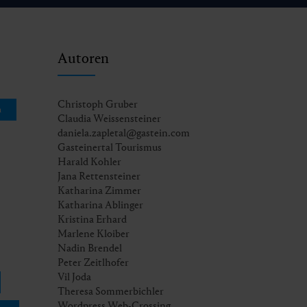
Autoren
Christoph Gruber
n
Claudia Weissensteiner
daniela.zapletal@gastein.com
Gasteinertal Tourismus
Harald Kohler
Jana Rettensteiner
Katharina Zimmer
Katharina Ablinger
Kristina Erhard
Marlene Kloiber
Nadin Brendel
Peter Zeitlhofer
Vil Joda
Theresa Sommerbichler
Wordpress Web-Crossing