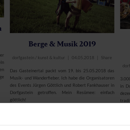
n
Berge & Musik 2019
er
dorfgastein
/
kunst & kultur
04.05.2018
Share
ln
dor
en
Das Gasteinertal packt vom 19. bis 25.05.2018 das
ge
Musik- und Wanderfieber. Ich habe die Organisatoren
3.000
des Events Jürgen Göttlich und Robert Fankhauser in
in D
Dorfgastein getroffen. Mein Resümee: einfach
deze
göttlich!
trad
Dorfg
wie h
Weiterlesen