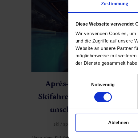
Zustimmung
Diese Webseite verwendet 
Wir verwenden Cookies, um I
und die Zugriffe auf unsere 
Website an unsere Partner fü
möglicherweise mit weiteren
der Dienste gesammelt habe
Einwilligungsauswahl
Aprés-Ski á la Gastein –
Notwendig
Skifahren und Thermen als
unschlagbare Kombi
Ablehnen
ski
/
spa
14.02.2018
Share
Nach dem Ski fahren läuft´s auch ohne Alkohol u