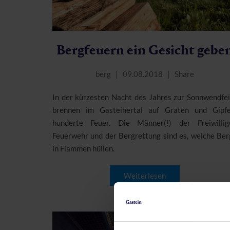
Bergfeuern ein Gesicht gebe
berg
09.08.2018
Share
In der kürzesten Nacht des Jahres zur Sonnwendfei
brennen im Gasteinertal auf Graten und Gipfe
hunderte Feuer. Die Männer(!) der Freiwillig
Feuerwehr und der Bergrettung sind es, welche Ber
in Flammen hüllen.
Weiterlesen