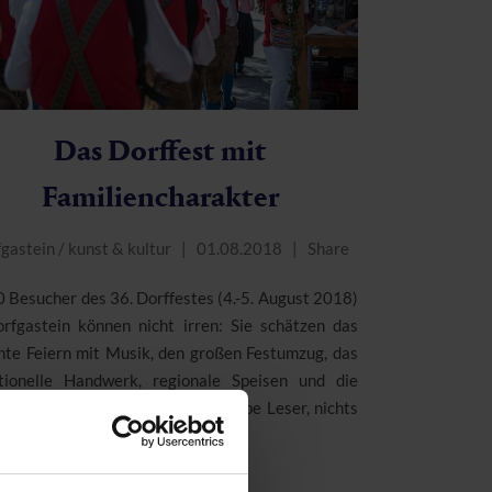
Das Dorffest mit
Familiencharakter
fgastein
/
kunst & kultur
01.08.2018
Share
 Besucher des 36. Dorffestes (4.-5. August 2018)
orfgastein können nicht irren: Sie schätzen das
nte Feiern mit Musik, den großen Festumzug, das
itionelle Handwerk, regionale Speisen und die
emeinschaft hinter dem Fest. Liebe Leser, nichts
in!