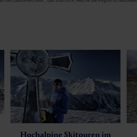
ten des Gasteinertales“; das sind Orte, welche die Region so besonde
Hochalpine Skitouren im