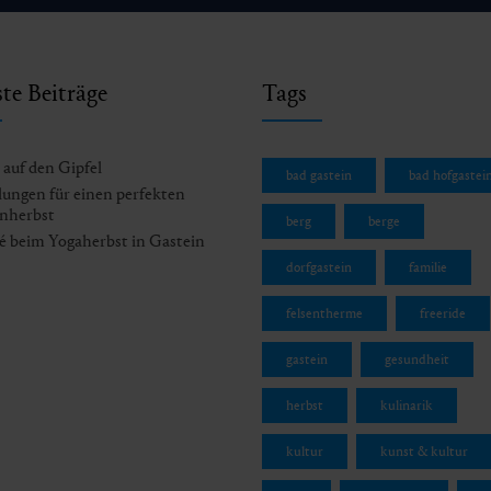
te Beiträge
Tags
auf den Gipfel
bad gastein
bad hofgastei
ungen für einen perfekten
nherbst
berg
berge
 beim Yogaherbst in Gastein
dorfgastein
familie
felsentherme
freeride
gastein
gesundheit
herbst
kulinarik
kultur
kunst & kultur