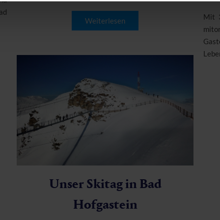
bad
Mit 
Weiterlesen
mito
Gast
Leben
Unser Skitag in Bad
Hofgastein