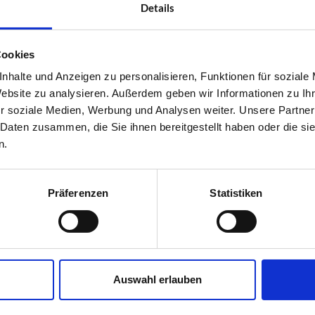
Details
Cookies
nhalte und Anzeigen zu personalisieren, Funktionen für soziale
Website zu analysieren. Außerdem geben wir Informationen zu I
r soziale Medien, Werbung und Analysen weiter. Unsere Partner
 Daten zusammen, die Sie ihnen bereitgestellt haben oder die s
n.
Präferenzen
Statistiken
Der Eismann von Bad Gastein
berg
11.01.2018
Share
Kein Zufall! Beim Speedkletter-Event Urban Ice 2018
Auswahl erlauben
misst sich die Eiskletter-Elite mitten in Bad Gastein
zwischen kaiserlichen Bauten der Belle Époque.
nd