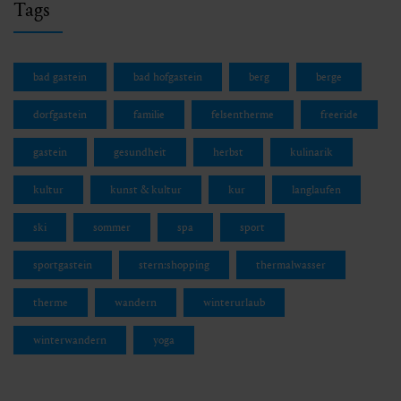
Tags
bad gastein
bad hofgastein
berg
berge
dorfgastein
familie
felsentherme
freeride
gastein
gesundheit
herbst
kulinarik
kultur
kunst & kultur
kur
langlaufen
ski
sommer
spa
sport
sportgastein
stern:shopping
thermalwasser
therme
wandern
winterurlaub
winterwandern
yoga