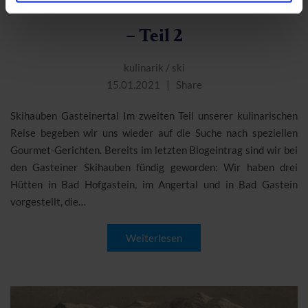
Die Gasteiner Skihauben Gerichte
– Teil 2
kulinarik
/
ski
15.01.2021
Share
Skihauben Gasteinertal Im zweiten Teil unserer kulinarischen
Reise begeben wir uns wieder auf die Suche nach speziellen
Gourmet-Gerichten. Bereits im letzten Blogeintrag sind wir bei
den Gasteiner Skihauben fündig geworden: Wir haben drei
Hütten in Bad Hofgastein, im Angertal und in Bad Gastein
vorgestellt, die…
Weiterlesen