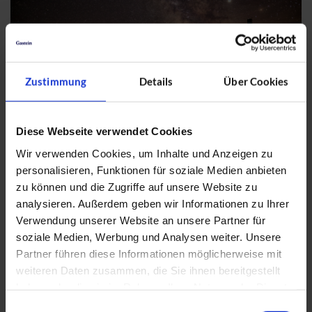
Zustimmung
Details
Über Cookies
Diese Webseite verwendet Cookies
Top 10 Instagram Spots in Gastein
Wir verwenden Cookies, um Inhalte und Anzeigen zu
personalisieren, Funktionen für soziale Medien anbieten
zu können und die Zugriffe auf unsere Website zu
berge
analysieren. Außerdem geben wir Informationen zu Ihrer
08.06.2021
Share
Verwendung unserer Website an unsere Partner für
soziale Medien, Werbung und Analysen weiter. Unsere
Instagram Spots Gastein Während der Sommerfrische in
Partner führen diese Informationen möglicherweise mit
Gastein darf der perfekte Schnappschuss natürlich nicht fehlen.
weiteren Daten zusammen, die Sie ihnen bereitgestellt
Das Tal sorgt mit seinen Orten, Erlebnisbergen und unzähligen
haben oder die sie im Rahmen Ihrer Nutzung der Dienste
besonderen „Platzerln“ dafür, dass ihr Urlaub auf keinen Fall in
gesammelt haben.
Vergessenheit gerät. Für alle, die solche Momente zur
Einwilligungsauswahl