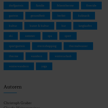
dorfgastein
familie
felsentherme
freeride
gastein
gesundheit
herbst
kulinarik
kultur
kunst & kultur
kur
langlaufen
ski
sommer
spa
sport
sportgastein
stern:shopping
thermalwasser
therme
wandern
winterurlaub
winterwandern
yoga
Autoren
Christoph Gruber
Claudia Weissensteiner