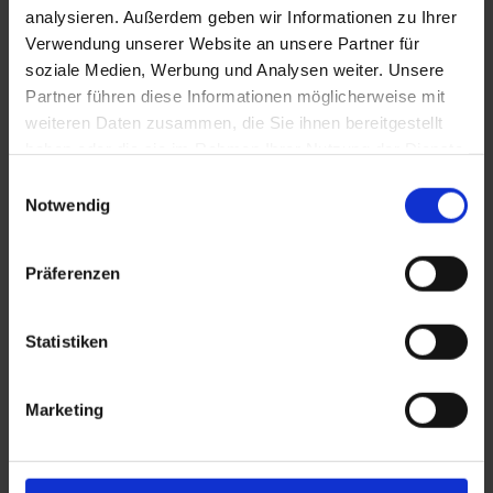
analysieren. Außerdem geben wir Informationen zu Ihrer
Verwendung unserer Website an unsere Partner für
Tauche ein ins heilende Thermalwasser und genieße den
soziale Medien, Werbung und Analysen weiter. Unsere
atemberaubenden Ausblick auf die Salzburger Bergwelt. Mit
Partner führen diese Informationen möglicherweise mit
einer Ruhetherme für pure Entspannung, einer Erlebnistherme
weiteren Daten zusammen, die Sie ihnen bereitgestellt
mit 70-Meter-Rutsche für die Familie und einem Panoramablick
haben oder die sie im Rahmen Ihrer Nutzung der Dienste
im Saunabereich ist hier für jeden der perfekte Ort, um den
gesammelt haben.
Einwilligungsauswahl
Alltag einfach wegzuschwimmen.
Notwendig
Präferenzen
Statistiken
Marketing