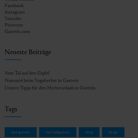
Facebook
Instagram
Youtube
Pinterest
Gastein.com
Neueste Beiträge
Vom Tal auf den Gipfel
Namasté beim Yogaherbst in Gastein
Unsere Tipps für den Herbsturlaub in Gastein
Tags
bad gastein
bad hofgastein
berg
berge