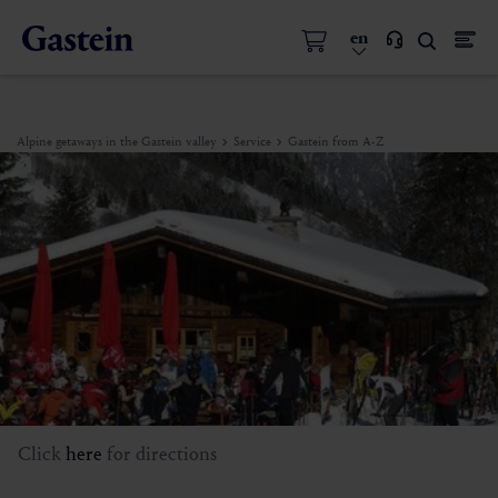
en
Alpine getaways in the Gastein valley
Service
Gastein from A-Z
Click
here
for directions