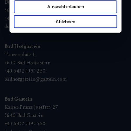
Dorfstraße 1,
Auswahl erlauben
5632
Dorfgastein
+43 6432 3393 460
Ablehnen
dorfgastein@gastein.com
Bad Hofgastein
Tauernplatz 1,
5630
Bad Hofgastein
+43 6432 3393 260
badhofgastein@gastein.com
Bad Gastein
Kaiser Franz Josefstr. 27,
5640
Bad Gastein
+43 6432 3393 560