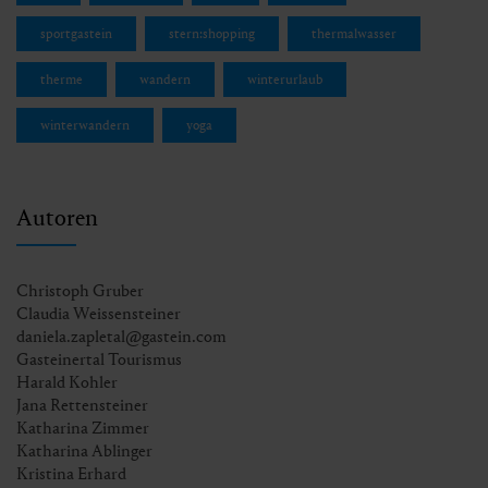
sportgastein
stern:shopping
thermalwasser
therme
wandern
winterurlaub
winterwandern
yoga
Autoren
Christoph Gruber
Claudia Weissensteiner
daniela.zapletal@gastein.com
Gasteinertal Tourismus
Harald Kohler
Jana Rettensteiner
Katharina Zimmer
Katharina Ablinger
Kristina Erhard