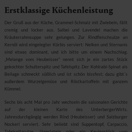
Erstklassige Küchenleistung
Der Gruß aus der Küche, Grammel-Schmalz mit Zwiebeln, fällt
cremig und locker aus. Salbei und Lavendel machen die
Kräuterrahmsuppe sehr gelungen. Zur Rindfleischsulze an
Kernöl wird eingelegter Kürbis serviert: Nelken und Sternanis
sind etwas dominant, und ich bitte um einem Nachschlag.
„Melange vom Heubeisser“ nennt sich je ein zartes Stück
gekochter Schulterspitz und Tafelspitz. Der Kohlrabi-Spinat als
Beilage schmeckt süßlich und ist schön bissfest; dazu gibt´s
außerdem Wurzelgemüse und Röstkartoffeln mit ganzem
Kümmel.
Sechs bis acht Mal pro Jahr wechseln die saisonalen Gerichte
auf der kleinen Karte des UnterbergerWirts.
Jahresdurchgängig werden Rind (Heubeisser) und Salzburger
Nockerl serviert. Sehr beliebt sind Suppentopf, Carpaccio,
Tafelspitzsulze, Jägerlatein oder ein Keulenstück vom