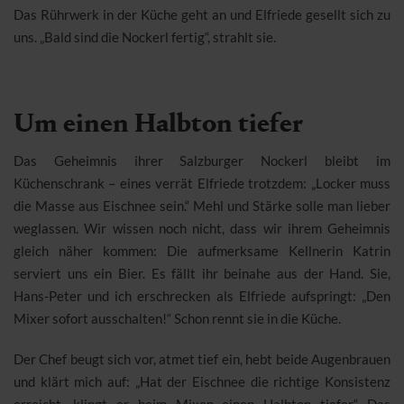
Das Rührwerk in der Küche geht an und Elfriede gesellt sich zu
uns. „Bald sind die Nockerl fertig“, strahlt sie.
Um einen Halbton tiefer
Das Geheimnis ihrer Salzburger Nockerl bleibt im
Küchenschrank – eines verrät Elfriede trotzdem: „Locker muss
die Masse aus Eischnee sein.“ Mehl und Stärke solle man lieber
weglassen. Wir wissen noch nicht, dass wir ihrem Geheimnis
gleich näher kommen: Die aufmerksame Kellnerin Katrin
serviert uns ein Bier. Es fällt ihr beinahe aus der Hand. Sie,
Hans-Peter und ich erschrecken als Elfriede aufspringt: „Den
Mixer sofort ausschalten!“ Schon rennt sie in die Küche.
Der Chef beugt sich vor, atmet tief ein, hebt beide Augenbrauen
und klärt mich auf: „Hat der Eischnee die richtige Konsistenz
erreicht, klingt er beim Mixen einen Halbton tiefer.“ Das