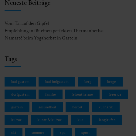
Neueste Beiträge
Vom Tal auf den Gipfel
Empfehlungen für einen perfekten Thermenherbst
Namasté beim Yogaherbst in Gastein
Tags
bad gastein
bad hofgastein
berg
berge
dorfgastein
familie
felsentherme
freeride
gastein
gesundheit
herbst
kulinarik
kultur
kunst & kultur
kur
langlaufen
ski
sommer
spa
sport