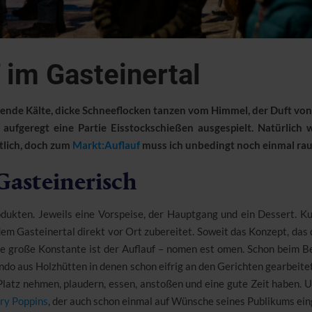
 im Gasteinertal
irrende Kälte, dicke Schneeflocken tanzen vom Himmel, der Duft vo
d aufgeregt eine Partie Eisstockschießen ausgespielt. Natürlic
tlich, doch zum
Markt:Auflauf
muss ich unbedingt noch einmal rau
Gasteinerisch
dukten. Jeweils eine Vorspeise, der Hauptgang und ein Dessert. K
m Gasteinertal direkt vor Ort zubereitet. Soweit das Konzept, das 
e große Konstante ist der Auflauf – nomen est omen. Schon beim B
ndo aus Holzhütten in denen schon eifrig an den Gerichten gearbeitet
 Platz nehmen, plaudern, essen, anstoßen und eine gute Zeit haben. 
ry Poppins
, der auch schon einmal auf Wünsche seines Publikums ein