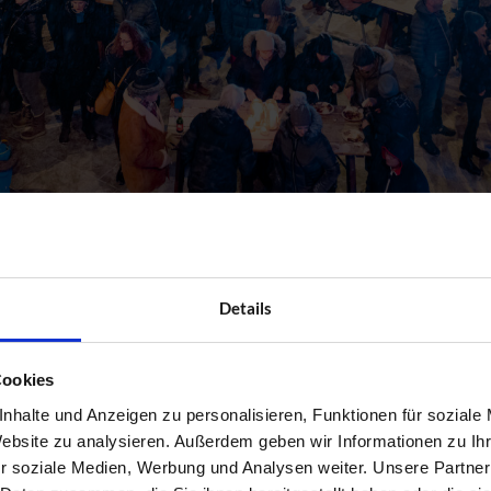
Hütten umher und verschaffe mir einen ersten Überblick. Wahllos ble
Seit über 60 Jahren machen wir in der Familie Honig. Es ist aber imm
Details
um er denn heute hier ist, frage ich ihn und bekomme zur Antwort,
n Honig ist die Basis für das Dessert, das gleich nebenan zubereitet
m Impuls Hotel Tirol Bad Hofgastein. Zu früh, winke ich ab.
„Alles der
Cookies
der Next Generation
nhalte und Anzeigen zu personalisieren, Funktionen für soziale
Website zu analysieren. Außerdem geben wir Informationen zu I
r soziale Medien, Werbung und Analysen weiter. Unsere Partner
urismusschule Bad Hofgastein
. Genau kann ich es gar nicht sagen, 