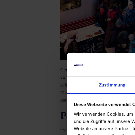
Gemütlich spaziere ich zwischen den 
von Georg Leitner
aus Dorfgastein.
„
Zustimmung
zeigt mir seine Produktpalette. War
Markt:Auflauf vertreten sind. Und sei
darf, fragen mich die beiden Herren vo
Diese Webseite verwendet 
Perfekter Start 
Wir verwenden Cookies, um I
und die Zugriffe auf unsere 
Website an unsere Partner fü
Es wuselt in der kleinen Hütte der
To