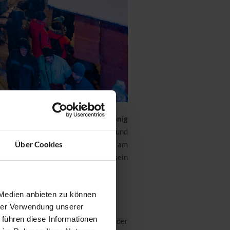
ibe ich am ersten Stand stehen.
Honig
er ein Hobby geblieben“
, erzählt er und
Über Cookies
 dass auch die Produzenten selbst am
 wird. Ob es schon eine Kostprobe sein
 Reihe nach.“
 Medien anbieten zu können
hrer Verwendung unserer
 führen diese Informationen
wie viele Schülerinnen und Schüler der