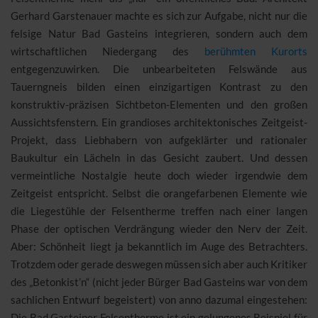
Gerhard Garstenauer machte es sich zur Aufgabe, nicht nur die
felsige Natur Bad Gasteins integrieren, sondern auch dem
wirtschaftlichen Niedergang des
berühmten Kurorts
entgegenzuwirken. Die unbearbeiteten Felswände aus
Tauerngneis bilden einen einzigartigen Kontrast zu den
konstruktiv-präzisen Sichtbeton-Elementen und den großen
Aussichtsfenstern. Ein grandioses architektonisches Zeitgeist-
Projekt, dass Liebhabern von aufgeklärter und rationaler
Baukultur ein Lächeln in das Gesicht zaubert. Und dessen
vermeintliche Nostalgie heute doch wieder irgendwie dem
Zeitgeist entspricht. Selbst die orangefarbenen Elemente wie
die Liegestühle der Felsentherme treffen nach einer langen
Phase der optischen Verdrängung wieder den Nerv der Zeit.
Aber: Schönheit liegt ja bekanntlich im Auge des Betrachters.
Trotzdem oder gerade deswegen müssen sich aber auch Kritiker
des „Betonkist’n“ (nicht jeder Bürger Bad Gasteins war von dem
sachlichen Entwurf begeistert) von anno dazumal eingestehen:
Die Bad Gasteiner Felsentherme ist ein gelungenes Beispiel für