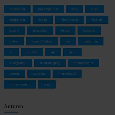
bad gastein
bad hofgastein
berg
berge
dorfgastein
familie
felsentherme
freeride
gastein
gesundheit
herbst
kulinarik
kultur
kunst & kultur
kur
langlaufen
ski
sommer
spa
sport
sportgastein
stern:shopping
thermalwasser
therme
wandern
winterurlaub
winterwandern
yoga
Autoren