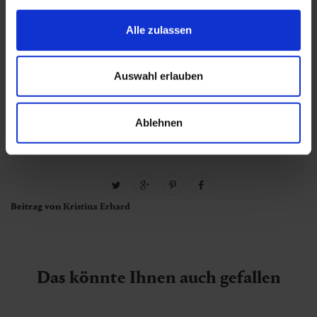
Ferienwohnung.
Hier finden Sie die passende Unterkunft für
Alle zulassen
Ihren Urlaub in Gastein.
Auswahl erlauben
Felsentherme
Kur
Thermalwasser
Ablehnen
Therme
Beitrag von
Kristina Erhard
Das könnte Ihnen auch gefallen