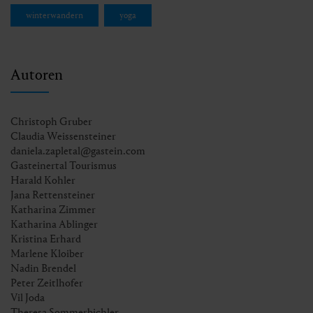
winterwandern
yoga
Autoren
Christoph Gruber
Claudia Weissensteiner
daniela.zapletal@gastein.com
Gasteinertal Tourismus
Harald Kohler
Jana Rettensteiner
Katharina Zimmer
Katharina Ablinger
Kristina Erhard
Marlene Kloiber
Nadin Brendel
Peter Zeitlhofer
Vil Joda
Theresa Sommerbichler