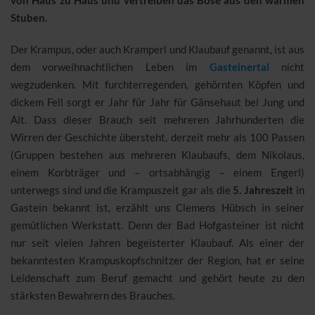
von Haus zu Haus und vertreiben das Böse aus den warmen
Stuben.
Der Krampus, oder auch Kramperl und Klaubauf genannt, ist aus
dem vorweihnachtlichen Leben im
Gasteinertal
nicht
wegzudenken. Mit furchterregenden, gehörnten Köpfen und
dickem Fell sorgt er Jahr für Jahr für Gänsehaut bei Jung und
Alt. Dass dieser Brauch seit mehreren Jahrhunderten die
Wirren der Geschichte übersteht, derzeit mehr als 100 Passen
(Gruppen bestehen aus mehreren Klaubaufs, dem Nikolaus,
einem Korbträger und – ortsabhängig – einem Engerl)
unterwegs sind und die Krampuszeit gar als die
5. Jahreszeit
in
Gastein bekannt ist, erzählt uns Clemens Hübsch in seiner
gemütlichen Werkstatt. Denn der Bad Hofgasteiner ist nicht
nur seit vielen Jahren begeisterter Klaubauf. Als einer der
bekanntesten Krampuskopfschnitzer der Region, hat er seine
Leidenschaft zum Beruf gemacht und gehört heute zu den
stärksten Bewahrern des Brauches.