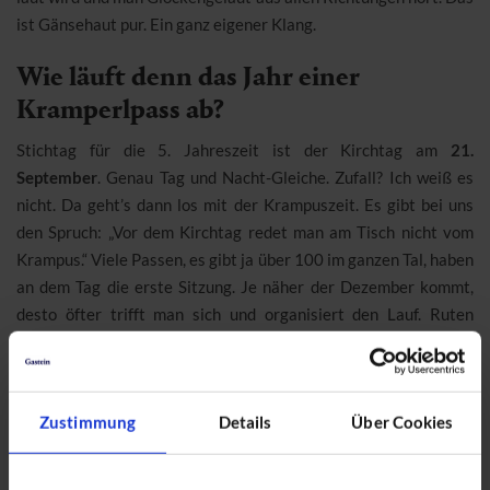
ist Gänsehaut pur. Ein ganz eigener Klang.
Wie läuft denn das Jahr einer
Kramperlpass ab?
Stichtag für die 5. Jahreszeit ist der Kirchtag am
21.
September
. Genau Tag und Nacht-Gleiche. Zufall? Ich weiß es
nicht. Da geht’s dann los mit der Krampuszeit. Es gibt bei uns
den Spruch: „Vor dem Kirchtag redet man am Tisch nicht vom
Krampus.“ Viele Passen, es gibt ja über 100 im ganzen Tal, haben
an dem Tag die erste Sitzung. Je näher der Dezember kommt,
desto öfter trifft man sich und organisiert den Lauf. Ruten
werden gebunden, Körbe geflochten, Kekse gebacken. Es gibt
viel zu tun. Und dann kommt der 5. Dezember und wir gehen
los…
Zustimmung
Details
Über Cookies
Krampusse gibt es viele im
Gasteinertal. Wie kommt man aber