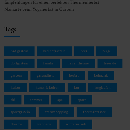
Empfehlungen für einen perfekten Thermenherbst
Namasté beim Yogaherbst in Gastein
Tags
bad gastein
bad hofgastein
berg
berge
dorfgastein
familie
felsentherme
freeride
gastein
gesundheit
herbst
kulinarik
kultur
kunst & kultur
kur
langlaufen
ski
sommer
spa
sport
sportgastein
stern:shopping
thermalwasser
therme
wandern
winterurlaub