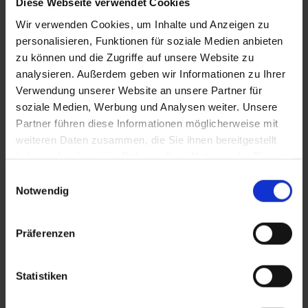
Diese Webseite verwendet Cookies
anders klingt als in der gewohnten
Wir verwenden Cookies, um Inhalte und Anzeigen zu
Umgebung? Färbt das Umfeld ab,
personalisieren, Funktionen für soziale Medien anbieten
zu können und die Zugriffe auf unsere Website zu
ja inspiriert es?
analysieren. Außerdem geben wir Informationen zu Ihrer
Verwendung unserer Website an unsere Partner für
Absolut! Es klingt anders, weil der Raum und die Schwingungen
soziale Medien, Werbung und Analysen weiter. Unsere
eine große Rolle spielen. Draußen schwingt die Natur mit. Zum
Partner führen diese Informationen möglicherweise mit
Beispiel mit einem Vogelzwitschern.
Wald:Klassik
ist für mich
weiteren Daten zusammen, die Sie ihnen bereitgestellt
ein wahnsinnig berührendes Format, bei dem sich Natur und
haben oder die sie im Rahmen Ihrer Nutzung der Dienste
Musik begegnet. Man spaziert eine halbe Stunde zu einer Stelle
gesammelt haben.
Einwilligungsauswahl
im Wald, wo man dann Vivaldi oder Mozart hört.
Notwendig
Präferenzen
Statistiken