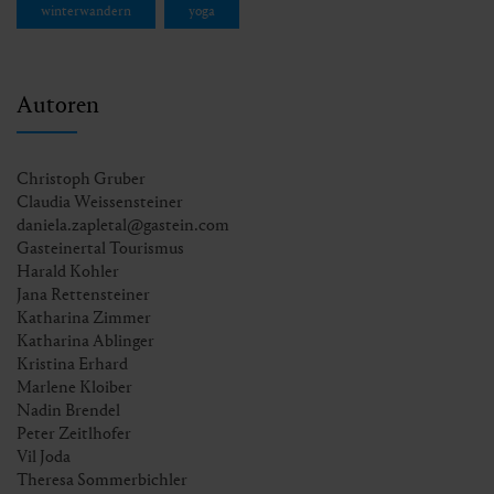
winterwandern
yoga
Autoren
Christoph Gruber
Claudia Weissensteiner
daniela.zapletal@gastein.com
Gasteinertal Tourismus
Harald Kohler
Jana Rettensteiner
Katharina Zimmer
Katharina Ablinger
Kristina Erhard
Marlene Kloiber
Nadin Brendel
Peter Zeitlhofer
Vil Joda
Theresa Sommerbichler