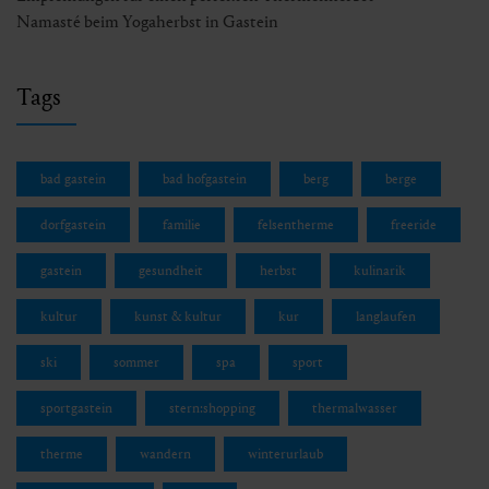
Namasté beim Yogaherbst in Gastein
Tags
bad gastein
bad hofgastein
berg
berge
dorfgastein
familie
felsentherme
freeride
gastein
gesundheit
herbst
kulinarik
kultur
kunst & kultur
kur
langlaufen
ski
sommer
spa
sport
sportgastein
stern:shopping
thermalwasser
therme
wandern
winterurlaub