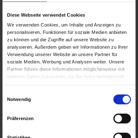
Diese Webseite verwendet Cookies
Wir verwenden Cookies, um Inhalte und Anzeigen zu
personalisieren, Funktionen für soziale Medien anbieten
zu können und die Zugriffe auf unsere Website zu
analysieren. Außerdem geben wir Informationen zu Ihrer
Verwendung unserer Website an unsere Partner für
FALCO – Reqiem zum 20en Todestag im Stephansdom am
soziale Medien, Werbung und Analysen weiter. Unsere
02.02.2018 – © Conny de Beauclair
Partner führen diese Informationen möglicherweise mit
weiteren Daten zusammen, die Sie ihnen bereitgestellt
Falco x Gastein
haben oder die sie im Rahmen Ihrer Nutzung der Dienste
gesammelt haben.
Einwilligungsauswahl
Fünf Jahre später, vom 27. bis zum 29. Jänner 2023, kehrte
Notwendig
Falco zurück nach Gastein. Zumindest im Geiste der Menschen,
die sich immer noch gerne an ihn erinnern. Zum 25. Todestag
widmete das Tal dem Künstler ein ganzes Wochenende und ließ
Präferenzen
die gemeinsame Geschichte nochmal aufleben. Neben Touren zu
seinen Lieblingsplätzen mit Zeitzeug:innen, einem Abend unter
Statistiken