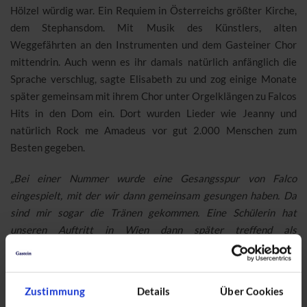
Hölzel würdig war. Ein Requiem in Österreichs größter Kirche,
dem Stephansdom. Mit Musik des Künstlers, alten
Weggefährten an den Instrumenten und dem Gasteiner Chor
mittendrin. Auch wenn es ihr damals natürlich anfänglich die
Sprache verschlug, sagte Elisabeth zu und zog einige Monate
später gemeinsam mit ihrem Chor unter Orgelklängen zu Falcos
Hits in den Dom ein. Dort wurden Lieder wie Jeanny und
natürlich Rock me Amadeus vor gut 2.000 Menschen zum
Besten gegeben.
„Bei einer Nummer wurde eine Gesangsspur von Falco
eingespielt, mit der wir dann gemeinsam gesungen haben. Da
sind mir sogar die Tränen gekommen. Eine Schülerin hat
unseren Auftritt in Wien dann später treffend als
unvergessliche Zeitreise
bezeichnet,
“ sagt
Elisabeth Wieland,
Chorleiterin des BORG Gastein Chors.
Zustimmung
Details
Über Cookies