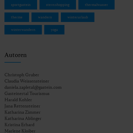
sportgastein
stern:shopping
thermalwasser
therme
wandern
winterurlaub
winterwandern
yoga
Autoren
Christoph Gruber
Claudia Weissensteiner
daniela.zapletal@gastein.com
Gasteinertal Tourismus
Harald Kohler
Jana Rettensteiner
Katharina Zimmer
Katharina Ablinger
Kristina Erhard
Marlene Kloiber