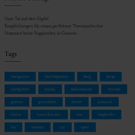
Vom Tal auf den Gipfel
Empfehlungen für einen perfekten Thermenherbst
Namasté beim Yogaherbst in Gastein
Tags
bad gastein
bad hofgastein
berg
berge
dorfgastein
familie
felsentherme
freeride
gastein
gesundheit
herbst
kulinarik
kultur
kunst & kultur
kur
langlaufen
ski
sommer
spa
sport