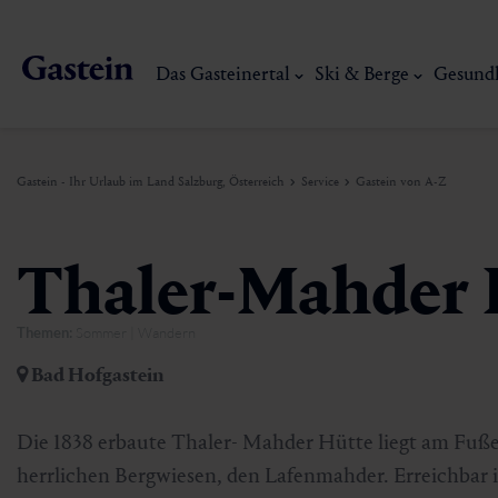
Das Gasteinertal
Ski & Berge
Gesund
Gastein - Ihr Urlaub im Land Salzburg, Österreich
Service
Gastein von A-Z
Das Gasteinertal
Ski & Berge
Gesundheit & Thermen
Erlebnisse & Events
Service
Thaler-Mahder 
Themen:
Sommer | Wandern
Dorfgastein
Wandern
Gasteiner Thermalwasser
Aktivitäten
Anreise
Bad Hofgastein
Bad Hofgastein
Trailrunning
Thermen
Events
Mobilität vor Ort
Mein Gasteinerlebnis
Ski, Berg & Th
Die 1838 erbaute Thaler- Mahder Hütte liegt am Fu
Bad Gastein
Mountaincart
Gasteiner Heilstollen
Kulinarik-Erlebnisse
Nachhaltigkeit
herrlichen Bergwiesen, den Lafenmahder. Erreichbar i