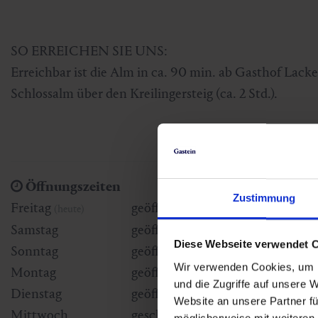
SO ERREICHEN SIE UNS:
Erreichbar ist die Alm in ca. 90 min. ab Gasthof Lac
Schlossalm über den Kreilingersteig (ca. 2 Std.).
Öffnungszeiten
Zustimmung
Freitag
geöffnet
(heute)
Samstag
geöffnet
Diese Webseite verwendet 
Sonntag
geöffnet
Wir verwenden Cookies, um I
Montag
geöffnet
und die Zugriffe auf unsere 
Dienstag
geöffnet
Website an unsere Partner fü
Mittwoch
geschlossen
möglicherweise mit weiteren