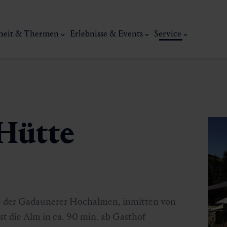
heit & Thermen
Erlebnisse & Events
Service
Hütte
Kunst, Ku
ermal
Wellness & Entspannung
Tradit
ße der Gadaunerer Hochalmen, inmitten von
st die Alm in ca. 90 min. ab Gasthof