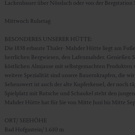
Lackenbauer über Nösslach oder von der Bergstation Sc
Skifahren & Snowboarden
Kur
Kunst & Kultur
Gastein Card
Mittwoch Ruhetag
Langlaufen
Sportmedizin
Gastein von A-Z
BESONDERES UNSERER HÜTTE:
Bergbahnen & Lifte
Gesundheitsförderung
Interaktive Karte
Genuss und Kulinarik
Die 1838 erbaute Thaler- Mahder Hütte liegt am Fu
herrlichen Bergwiesen, den Lafenmahder. Genießen Si
köstlichen Almjause mit selbstgemachten Produkten wi
weitere Spezialität sind unsere Bauernkrapfen, die wir 
Sehenswert ist auch der alte Kupferkessel, der noch tä
Spielplatz mit Rutsche und Schaukel steht den junge
Mahder Hütte hat für Sie von Mitte Juni bis Mitte Se
ORT/ SEEHÖHE
Bad Hofgastein/ 1.610 m