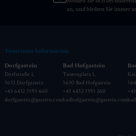
Melden Sie sich bei unsere
an, und bleiben Sie immer 
Tourismus Information
Dorfgastein
Bad Hofgastein
Ba
Dorfstraße 1,
Tauernplatz 1,
Kai
5632
Dorfgastein
5630
Bad Hofgastein
56
+43 6432 3393 460
+43 6432 3393 260
+43
dorfgastein@gastein.com
badhofgastein@gastein.com
bad