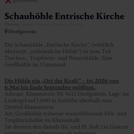
geschlossen
Schauhöhle Entrische Kirche
Themen:
Sommer | Herbst | Wandern | Familie
Dorfgastein
Die Schauhöhle „Entrische Kirche“, (wörtlich
übersetzt „unheimliche Höhle“) ist zum Teil
Trocken-, Tropfstein- und Wasserhöhle. Eine
Großhöhle im Urzustand.
Die Höhle ein „Ort der Kraft“ – ist 2026 von
6.Mai bis Ende September geöffnet.
Adresse: Klammstein 30, 5632 Dorfgastein. Lage: im
Luxkogel auf 1.040 m Seehöhe oberhalb vom
Ortsteil Klammstein.
Art: Großhöhle teilweise wasserführende Fels- und
Tropfsteinhöhle im Klammkalk.
Sie dienten den damals (16. und 18. Jhdt.) in Gastein
vertretenen Lutheranern als geheimer