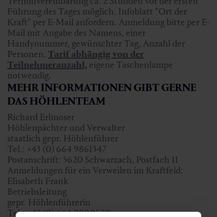
Terminvereinbarung ca. 2 Stunden vor der ersten
Führung des Tages möglich. Infoblatt "Ort der
Kraft" per E-Mail anfordern. Anmeldung bitte per E-
Mail mit Angabe des Namens, einer
Handynummer, gewünschter Tag, Anzahl der
Personen.
Tarif abhängig von der
Teilnehmeranzahl,
eigene Taschenlampe
notwendig.
MEHR INFORMATIONEN GIBT GERNE
DAS HÖHLENTEAM
Richard Erlmoser
Höhlenpächter und Verwalter
staatlich gepr. Höhlenführer
Tel.: +43 (0) 664 9861347
Postanschrift: 5620 Schwarzach, Postfach 11
Anmeldungen für ein Verweilen im Kraftfeld:
Elisabeth Frank
Betriebsleitung
gepr. Höhlenführerin
Tel.: +43 (0) 664 9800570