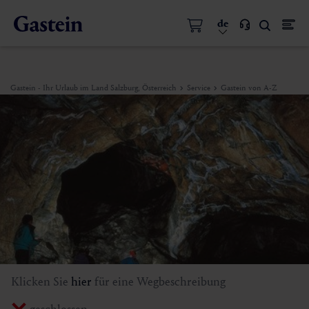
de
Gastein - Ihr Urlaub im Land Salzburg, Österreich
Service
Gastein von A-Z
Klicken Sie
hier
für eine Wegbeschreibung