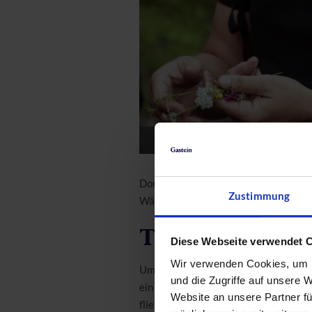
Stefan Wildlin
Dort angekommen wandern wir Richtu
Zustimmung
Wälder, der Gräser und des Waldbodens
Traumhafte Nat
Diese Webseite verwendet 
Wir verwenden Cookies, um I
Umgeben von den sanften Riesen des W
und die Zugriffe auf unsere 
ein kleines Bächlein im Wald. Wir so
Website an unsere Partner fü
fließt. Der „Lärm“ des Wassers ist