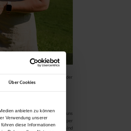
, Waldpädagogin
 uns die verschiedenen Grüntöne der
Über Cookies
 Medien anbieten zu können
erstmal ankommen sollen und zeigt uns
hrer Verwendung unserer
en wie das Wasser über unseren Körper
 führen diese Informationen
n wir den
Duft des Waldes
und sind