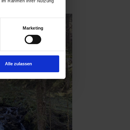
ie im Rahmen Ihrer Nutzung
m
„Alpine Spa“
.
Marketing
Alle zulassen