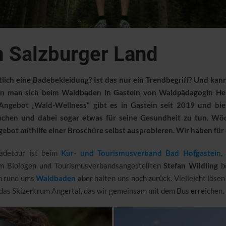
 Salzburger Land
ch eine Badebekleidung? Ist das nur ein Trendbegriff? Und kan
ann man sich beim Waldbaden in Gastein von Waldpädagogin He
Angebot „Wald-Wellness“ gibt es in Gastein seit 2019 und bie
auchen und dabei sogar etwas für seine Gesundheit zu tun. W
ot mithilfe einer Broschüre selbst ausprobieren. Wir haben für e
adetour ist beim
Kur- und Tourismusverband Bad Hofgastein
,
 Biologen und Tourismusverbandsangestellten
Stefan Wildling
be
en rund ums
Waldbaden
aber halten uns noch zurück. Vielleicht lösen
t das Skizentrum Angertal, das wir gemeinsam mit dem Bus erreichen.