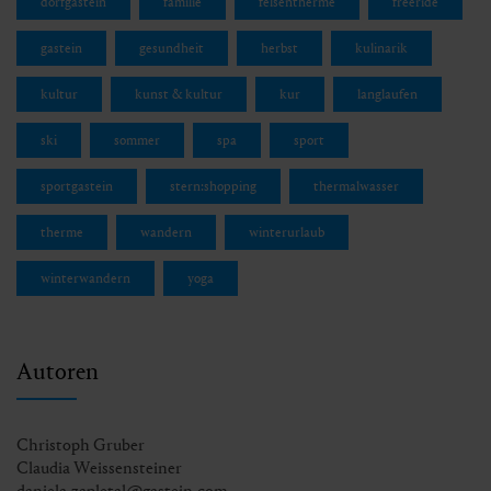
dorfgastein
familie
felsentherme
freeride
gastein
gesundheit
herbst
kulinarik
kultur
kunst & kultur
kur
langlaufen
ski
sommer
spa
sport
sportgastein
stern:shopping
thermalwasser
therme
wandern
winterurlaub
winterwandern
yoga
Autoren
Christoph Gruber
Claudia Weissensteiner
daniela.zapletal@gastein.com