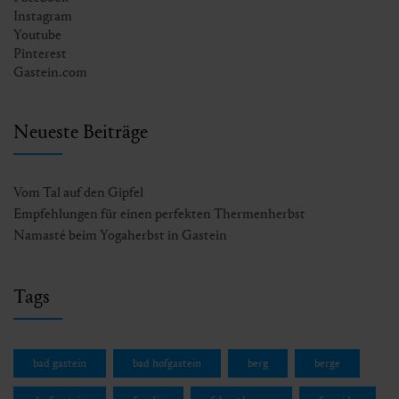
Instagram
Youtube
Pinterest
Gastein.com
Neueste Beiträge
Vom Tal auf den Gipfel
Empfehlungen für einen perfekten Thermenherbst
Namasté beim Yogaherbst in Gastein
Tags
bad gastein
bad hofgastein
berg
berge