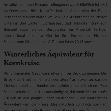
Installationen und Fotoausstellungen etwa. Schließlich ist „Art
on Snow“ das größte Kunstfestival der Alpen. Aber der Fokus
liegt schon auf dem kalten, weißen Gold. An unterschiedlichsten
Orten in Bad Gastein, Dorfgastein, Bad Hofgastein (und zum
Beispiel sogar an der Bergstation im Angertal) fertigen
international bekannte Künstler ihre Formen aus Eis und
Schnee. Vom 28. Januar bis 3. Februar ist es 2018 soweit.
Winterliches Äquivalent für
Kornkreise
Als prominenter Gast wäre etwa
Simon Beck
zu nennen. Der
Brite knüpft mit seiner „Schneemalerei“ an etwas an, das die
Menschen seit Jahrhunderten fasziniert: Nur mit einem Paar
Schneeschuhe zaubert er aufwändigste, dutzende Meter große
Figuren in den jungfräulichen Neuschnee – ein winterliches
Äquivalent der Kornkreise. Das natürlich von hoch oben am
besten aussieht. Kein Problem, bei all den Bergen, Gondeln und