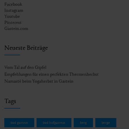
Facebook
Instagram
Youtube
Pinterest
Gastein.com
Neueste Beiträge
Vom Tal auf den Gipfel
Empfehlungen für einen perfekten Thermenherbst
Namasté beim Yogaherbst in Gastein
Tags
bad gastein
bad hofgastein
berg
berge