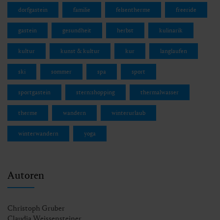
dorfgastein
familie
felsentherme
freeride
gastein
gesundheit
herbst
kulinarik
kultur
kunst & kultur
kur
langlaufen
ski
sommer
spa
sport
sportgastein
stern:shopping
thermalwasser
therme
wandern
winterurlaub
winterwandern
yoga
Autoren
Christoph Gruber
Claudia Weissensteiner