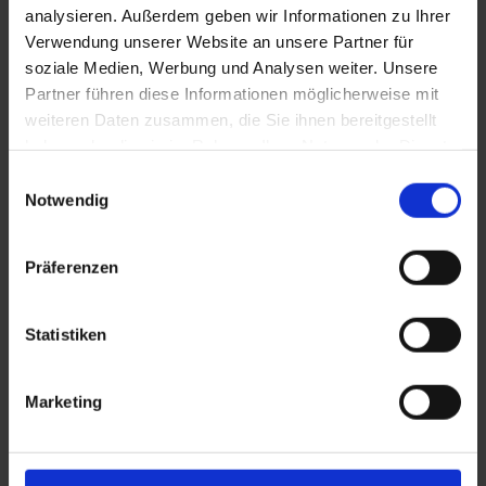
analysieren. Außerdem geben wir Informationen zu Ihrer
Schnee-“Leinwand“… es gibt dazu auch noch ein DJ-Set, eine
Verwendung unserer Website an unsere Partner für
Pistenraupen-Performance und eine Feuershow. Glühwein
soziale Medien, Werbung und Analysen weiter. Unsere
natürlich auch. Und am 2. Februar endet das Festival mit einer
Partner führen diese Informationen möglicherweise mit
„Art Off“-Party in
Bad Gastein
.
weiteren Daten zusammen, die Sie ihnen bereitgestellt
haben oder die sie im Rahmen Ihrer Nutzung der Dienste
gesammelt haben.
Einwilligungsauswahl
Notwendig
Präferenzen
Statistiken
Marketing
Bad Gastein im Winter