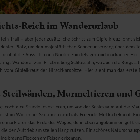
sichts-Reich im Wanderurlaub
stein Trail – aber jeder zusätzliche Schritt zum Gipfelkreuz lohnt si
 idealer Platz, um den majestätischen Sonnenuntergang über dem Ta
r belohnt die Aussicht nach Norden zum felsigen und markanten Ho
ringt Wanderer zum Erlebnisberg Schlossalm, wo auch die Bergstati
 vom Gipfelkreuz der Hirschkarspitze: Hier sieht man das erste M
t Steilwänden, Murmeltieren und 
gt noch eine Stunde investieren, um von der Schlossalm auf die Ma
ist im Winter bei Skifahrern auch als Freeride-Mekka bekannt. Ei
eine markieren das Ende des Weges, denn oben angekommen geht es
l, die den Auftrieb am steilen Hang nutzen. Ein schönes Naturschaus
eine braune Flecken am Felsen erkennen.