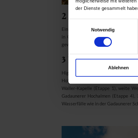
möglicherweise mit weiteren
der Dienste gesammelt habe
2 Die Highlights i
Einwilligungsauswahl
Ein Kleinod der Natur, funkelnde Stei
Notwendig
in Gastein. Funkelnde Steine finde
gewaschen. Öfen, Schmiede und Knapp
3 Naturschönheiten
Ablehnen
Highlights sind aber nicht nur das Go
Holzbautechnik und urigem Brunntro
Waller-Kapelle (Etappe 1), weite We
Gadaunerer Hochalmen (Etappe 4), 
Wasserfälle wie in der Gadaunerer Sc