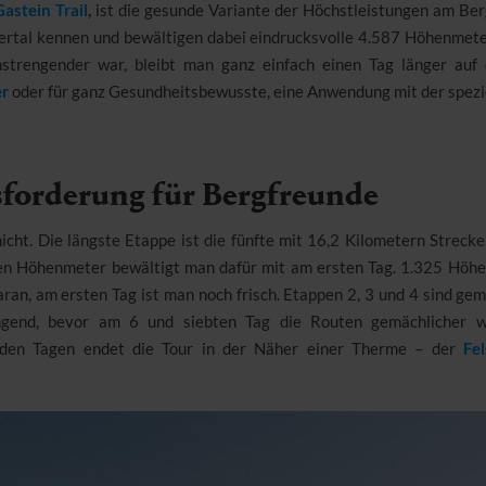
Gastein Trail
,
ist die gesunde Variante der Höchstleistungen am Ber
ertal kennen und bewältigen dabei eindrucksvolle 4.587 Höhenmeter
trengender war, bleibt man ganz einfach einen Tag länger auf
r
oder für ganz Gesundheitsbewusste, eine Anwendung mit der spezi
sforderung für Bergfreunde
cht. Die längste Etappe ist die fünfte mit 16,2 Kilometern Strecke
en Höhenmeter bewältigt man dafür mit am ersten Tag. 1.325 Höhe
ran, am ersten Tag ist man noch frisch. Etappen 2, 3 und 4 sind gem
engend, bevor am 6 und siebten Tag die Routen gemächlicher w
iden Tagen endet die Tour in der Näher einer Therme – der
Fe