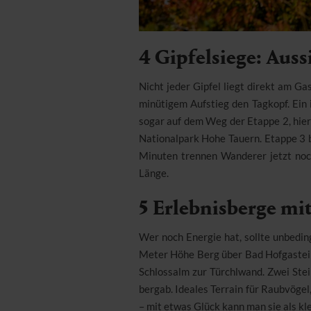
4 Gipfelsiege: Aus
Nicht jeder Gipfel liegt direkt am Ga
minütigem Aufstieg den Tagkopf. Ein
sogar auf dem Weg der Etappe 2, hie
Nationalpark Hohe Tauern. Etappe 3 b
Minuten trennen Wanderer jetzt noch
Länge.
5 Erlebnisberge mi
Wer noch Energie hat, sollte unbedin
Meter Höhe Berg über Bad Hofgastein 
Schlossalm zur Türchlwand. Zwei St
bergab. Ideales Terrain für Raubvöge
– mit etwas Glück kann man sie als kl