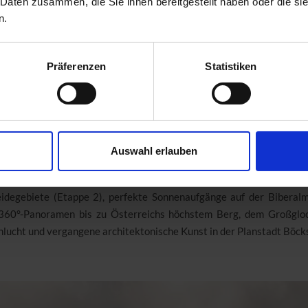
 Daten zusammen, die Sie ihnen bereitgestellt haben oder die s
n.
n Gastein: Funkelndes Gold im Wa
ne oder einfach eine Kostbarkeit – vieles kann als Highlight bezeichn
Präferenzen
Statistiken
n versierte Wanderer im Angertal (Etappe 4): Im späten Mittela
enhaus zeigen die damalige Edelmetallherstellung.
 und Architektur aus alten Zeite
Auswahl erlauben
ld im Angertal sondern auch besondere Plätze entlang des Weges. So
g vor einem dichten Mischwald. Im Gastein finden Entdecker auch 
idegebiete (Etappe 2), perfekte Sonnenaufgänge auf der Biberalm
360°-Panoramen bis zu Österreichs höchstem Berg, dem Großglock
hlucht und vergangene architektonische Kunst in der Planstadt Böcks