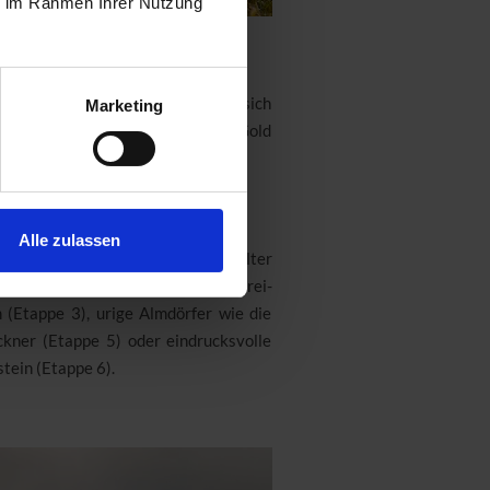
ie im Rahmen Ihrer Nutzung
ndergebiet
et werden – und alle davon finden sich
Marketing
lter wurde hier im Bach mühsam Gold
n
Alle zulassen
 wie die Stoffalm (Etappe 1) mit alter
charmante Kraftplätze wie die Drei-
 (Etappe 3), urige Almdörfer wie die
ner (Etappe 5) oder eindrucksvolle
tein (Etappe 6).