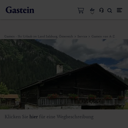
de
Gastein - Ihr Urlaub im Land Salzburg, Österreich
Service
Gastein von A-Z
Klicken Sie
hier
für eine Wegbeschreibung