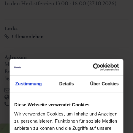
In den Herbstfereien 13.00 - 16.00 (27.10.2026)
Links
Ullmannlehen
Adressen
Museumsgebäude Ullmannlehen
Böcksteiner Bundesstr. 80
5640
Bad Gastein
,
AT
Zustimmung
Details
Über Cookies
info@montanmuseum-boeckstein.at
https://montanmuseum-boeckstein.at
+43 676 303 71 27
Diese Webseite verwendet Cookies
Wir verwenden Cookies, um Inhalte und Anzeigen
zu personalisieren, Funktionen für soziale Medien
anbieten zu können und die Zugriffe auf unsere