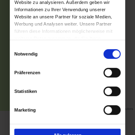
Website zu analysieren. Außerdem geben wir
Informationen zu Ihrer Verwendung unserer
Website an unsere Partner für soziale Medien,
Werbung und Analysen weiter. Unsere Partner
führen diese Informationen möglicherweise mit
weiteren Daten zusammen, die Sie ihnen
bereitgestellt haben oder die sie im Rahmen Ihrer
Einwilligungsauswahl
Nutzung der Dienste gesammelt haben.
Notwendig
Präferenzen
Statistiken
Map data ©
OpenStreetMap
contributors
Marketing
Zurück zur Übersicht