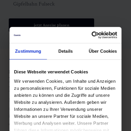
Gipfelbahn Fulseck
jetzt Anreise planen
Zustimmung
Details
Über Cookies
Im Sinne der Umwelt
Diese Webseite verwendet Cookies
Nachhaltigkeit bei den
Wir verwenden Cookies, um Inhalte und Anzeigen
Dorfgasteiner Bergbahnen
zu personalisieren, Funktionen für soziale Medien
anbieten zu können und die Zugriffe auf unsere
Die Dorfgasteiner Bergbahnen legen großen Wert
Website zu analysieren. Außerdem geben wir
auf Umweltschutz. Mit
nachhaltigen Maßnahmen
Informationen zu Ihrer Verwendung unserer
in Betrieb und Infrastruktur
sorgen sie dafür, dass
Website an unsere Partner für soziale Medien,
Werbung und Analysen weiter. Unsere Partner
du die Bergwelt genießen kannst und die Natur
führen diese Informationen möglicherweise mit