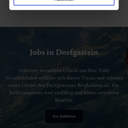
Jobs in Dorfgastein
Arbeiten, wo andere Urlaub machen: Viele
Naturliebhaber erfüllen sich diesen Traum und nehmen
einen Job bei den Dorfgasteiner Bergbahnen an. Die
Stellenangebote sind vielfältig und bieten attraktive
Benefits.
Zur Jobbörse