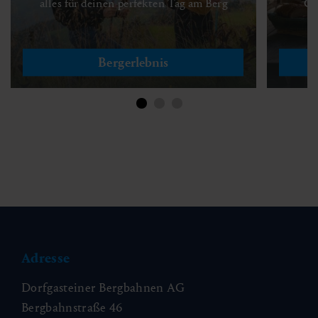
alles für deinen perfekten Tag am Berg
Ge
Bergerlebnis
Adresse
Dorfgasteiner Bergbahnen AG
Bergbahnstraße 46