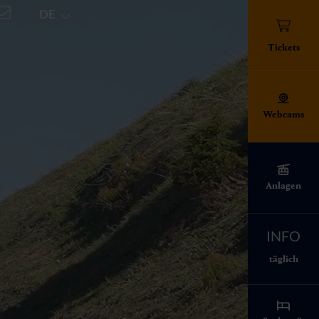
DE
TICKETS
Tickets
Webcams
Anlagen
ert!
INFO
täglich
i-Info alles zu
n auf der