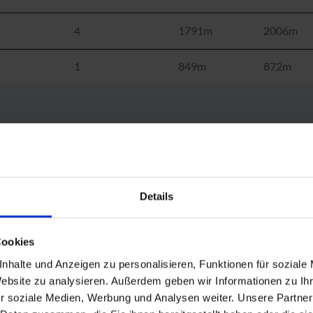
4
1791m
2006m
1
849m
872m
Personen
Tal
Berg
6
886m
1273m
Details
6
1273m
1849m
Cookies
6
1273m
1790m
nhalte und Anzeigen zu personalisieren, Funktionen für soziale
Website zu analysieren. Außerdem geben wir Informationen zu I
r soziale Medien, Werbung und Analysen weiter. Unsere Partner
gel
2
1677m
2012m