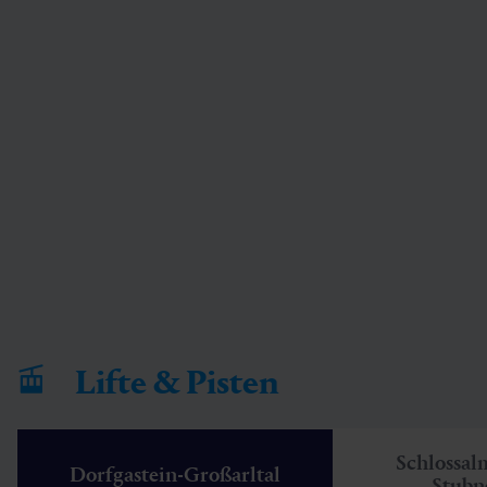
Lifte & Pisten
Schlossal
Dorfgastein-Großarltal
Stubn