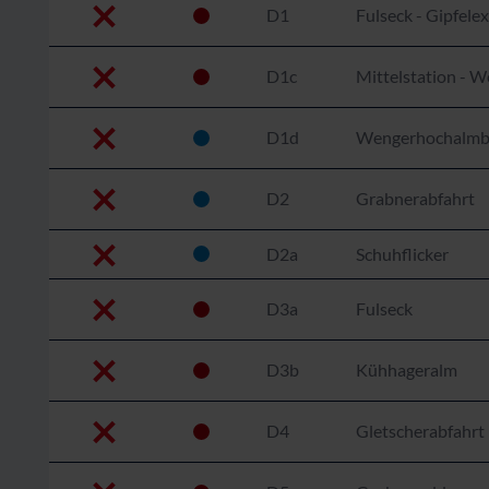
D1
Fulseck - Gipfele
D1c
Mittelstation -
D1d
Wengerhochalmbah
D2
Grabnerabfahrt
D2a
Schuhflicker
D3a
Fulseck
D3b
Kühhageralm
D4
Gletscherabfahrt