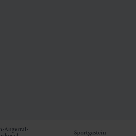
m-Angertal-
Sportgastein
erkogel