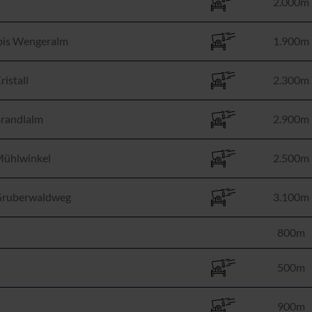
2.000m
bis Wengeralm
1.900m
ristall
2.300m
Brandlalm
2.900m
Mühlwinkel
2.500m
 Gruberwaldweg
3.100m
800m
500m
900m