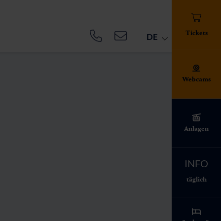
Tickets
DE
Webcams
Anlagen
ert!
INFO
täglich
i-Info alles zu
n auf der