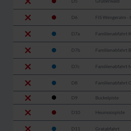
D5
Gruberwald
D6
FIS Wengeralm - 
D7a
Familienabfahrt K
D7b
Familienabfahrt 
D7c
Familienabfahrt 
D8
Familienabfahrt
D9
Buckelpiste
D10
Heumoospiste
D11
Gratabfahrt