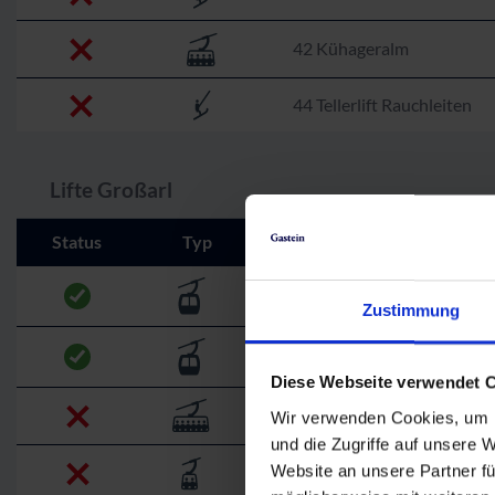
42 Kühageralm
44 Tellerlift Rauchleiten
Lifte Großarl
Status
Typ
Name
51 Panoramabahn I
Zustimmung
52 Panoramabahn II
Diese Webseite verwendet 
54 Harbach
Wir verwenden Cookies, um I
und die Zugriffe auf unsere 
Website an unsere Partner fü
55 Doppelsessellift Kreuzko