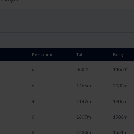
Personen
Tal
Berg
6
868m
1466m
6
1466m
2033m
4
1142m
1806m
6
1607m
1986m
2
1420m
1551m