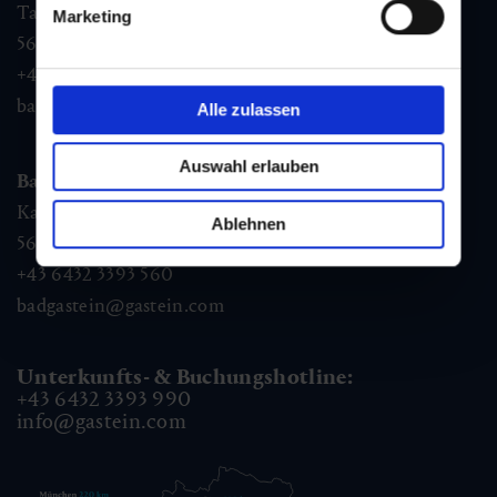
Tauernplatz 1,
Marketing
5630
Bad Hofgastein
+43 6432 3393 260
badhofgastein@gastein.com
Alle zulassen
Auswahl erlauben
Bad Gastein
Kaiser Franz Josefstr. 27,
Ablehnen
5640
Bad Gastein
+43 6432 3393 560
badgastein@gastein.com
Unterkunfts- & Buchungshotline:
+43 6432 3393 990
info@gastein.com