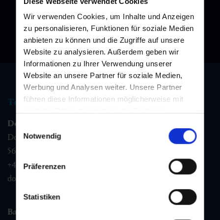
Diese Webseite verwendet Cookies
Wir verwenden Cookies, um Inhalte und Anzeigen
zu personalisieren, Funktionen für soziale Medien
anbieten zu können und die Zugriffe auf unsere
Website zu analysieren. Außerdem geben wir
Informationen zu Ihrer Verwendung unserer
Website an unsere Partner für soziale Medien,
Werbung und Analysen weiter. Unsere Partner
führen diese Informationen möglicherweise mit
Tourismus Information
weiteren Daten zusammen, die Sie ihnen
Dorfgastein
bereitgestellt haben oder die sie im Rahmen Ihrer
Einwilligungsauswahl
Nutzung der Dienste gesammelt haben.
Notwendig
Dorfstraße 1,
5632
Dorfgastein
+43 6432 3393 460
Präferenzen
dorfgastein@gastein.com
Statistiken
Bad Hofgastein