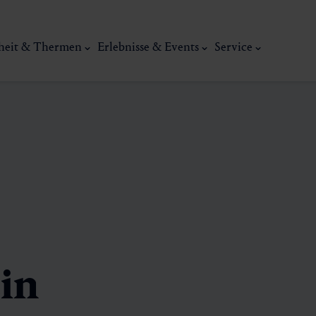
heit & Thermen
Erlebnisse & Events
Service
Kunst, Ku
in
ermal
Wellness & Entspannung
Tradit