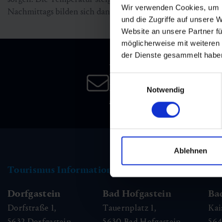
Wir verwenden Cookies, um I
Nachmittags bilden sich dann teils gewittrige Schauer.
und die Zugriffe auf unsere 
Website an unsere Partner fü
möglicherweise mit weiteren
der Dienste gesammelt habe
Newsletter
Einwilligungsauswahl
Melden Sie sich bei unsere
Notwendig
an, und bleiben Sie immer 
Ablehnen
Tourismus Information
Dorfgastein
Bad Hofgastein
Ba
Dorfstraße 1,
Tauernplatz 1,
Kai
5632
Dorfgastein
5630
Bad Hofgastein
56